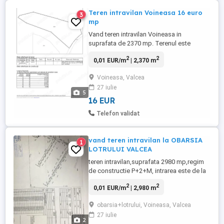
Teren intravilan Voineasa 16 euro
3
mp
Vand teren intravilan Voineasa in
suprafata de 2370 mp. Terenul este
amplasat pe malul raului Lotrului cu
2
2
0,01 EUR/m
| 2,370 m
deschidere directa la rau. Utilitati curent si
apa pe teren iar deschiderea este de 30 m
Voineasa, Valcea
la drum asfaltat.
27 iulie
5
16 EUR
Telefon validat
vand teren intravilan la OBARSIA
1
LOTRULUI VALCEA
teren intravilan,suprafata 2980 mp,regim
de constructie P+2+M, intrarea este de la
strada principala pe podul nou
2
2
0,01 EUR/m
| 2,980 m
construit,doua laturi de 55 si 30 m
vecinatate raul LOTRU o latura de 52 m
obarsia+lotrului, Voineasa, Valcea
vecinatate fam.BORNEA, alte doua laturi
27 iulie
drum de acces propus pret 35 euro mp
2