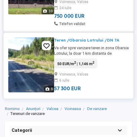
Voineasa, Valcea
capacitate de cazare este cea mai mare
24 iulie
pensiune din Voineasa avand 21 camere
10
si 3 apartamente. Demisol: ...
750 000 EUR
Telefon validat
Teren /Obarsia Lotrului /DN 7A
Va ofer spre vanzare teren in zona Obarsia
Lotrului, la doar 1 km distanta de
Transalpina Skiy resort ,cu deschidere de
2
2
50 EUR/m
| 1,146 m
25 m la DN 7A . Suprafata terenului este
de 1146mp foarte aproape de Lacul Vidra
Voineasa, Valcea
ceea ce ofera un mare avantaj pentru
6 iulie
dezvoltarea unei afaceri in domeniul
turistic. Curentul se afla ...
57 300 EUR
3
Romimo
Anunțuri
Valcea
Voineasa
De vanzare
Terenuri de vanzare
Categorii