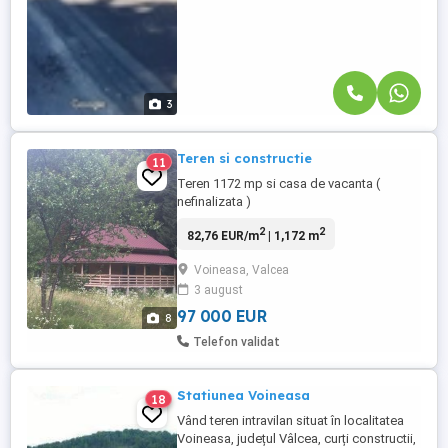
3
Teren si constructie
11
Teren 1172 mp si casa de vacanta (
nefinalizata )
2
2
82,76 EUR/m
| 1,172 m
Voineasa, Valcea
3 august
97 000 EUR
8
Telefon validat
Statiunea Voineasa
18
Vând teren intravilan situat în localitatea
Voineasa, județul Vâlcea, curți constructii,