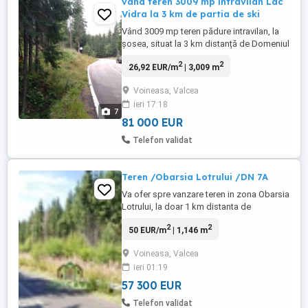
vând teren 3009 mp intravilan Lac
Vidra la 3 km de partia de ski
Vând 3009 mp teren pădure intravilan, la
șosea, situat la 3 km distanță de Domeniul
schiabil Transalpina, zona Puru. Este
2
2
26,92 EUR/m
| 3,009 m
situat pe partea stângă a șoselei, când vii
dinspre Voineasa către Obârșia Lotrului.
Voineasa, Valcea
Ca reper vizual din mașină, sunt două
ieri 17:18
plăcuțe din tablă maro scrise cu galben,
7
puse de mine pe ...
81 000 EUR
Telefon validat
Teren /Obarsia Lotrului /DN 7A
Va ofer spre vanzare teren in zona Obarsia
Lotrului, la doar 1 km distanta de
Transalpina Skiy resort ,cu deschidere de
2
2
50 EUR/m
| 1,146 m
25 m la DN 7A . Suprafata terenului este
de 1146mp foarte aproape de Lacul Vidra
Voineasa, Valcea
ceea ce ofera un mare avantaj pentru
ieri 01:19
dezvoltarea unei afaceri in domeniul
turistic. Curentul se afla ...
57 300 EUR
Telefon validat