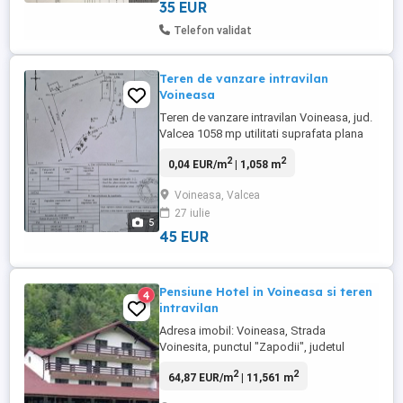
poate fi parcelat in loturi de 1000 ...
35 EUR
Telefon validat
Teren de vanzare intravilan
Voineasa
Teren de vanzare intravilan Voineasa, jud.
Valcea 1058 mp utilitati suprafata plana
pozitie foarte frumoasa, aproape de
2
2
0,04 EUR/m
| 1,058 m
strada principala dar si cu padurea la
marginea terenului pentru iubitorii de
Voineasa, Valcea
natura 45 mp negociabil pentru detalii va
27 iulie
rog sa ma contactati
5
45 EUR
Pensiune Hotel in Voineasa si teren
4
intravilan
Adresa imobil: Voineasa, Strada
Voinesita, punctul "Zapodii", judetul
Valcea. Pensiune D + P + 2E + M - 1500 mp
2
2
64,87 EUR/m
| 11,561 m
construiti (structura pe cadre din B.A. si
zidarie din caramida phoroterm). Ca si