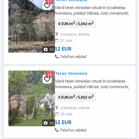
17
Vând teren intravilan situat în localitatea
Voineasa, județul Vâlcea, curți constructii,
izvor natural, utilități în apropiere, livadă,
2
2
0 EUR/m
| 5,062 m
cabană de lemn (fâneață), ultracentral, în
apropierea Primariei Voineasa, în
Voineasa, Valcea
suprafata totală de 5062 mp, vedere
31 iulie
superbă, pretabil pensiune casă de
vacanță. Front stradal: ...
12 EUR
10
Telefon validat
Teren Voineasa
13
Vând teren intravilan situat în localitatea
Voineasa, județul Vâlcea, curți constructii,
izvor natural, utilități în apropiere, livadă,
2
2
0 EUR/m
| 5,062 m
cabană de lemn (fâneață), ultracentral, în
apropierea Primariei Voineasa, în
Voineasa, Valcea
suprafata totală de 5062 mp, vedere
30 iulie
superbă, pretabil pensiune casă de
vacanță. Front stradal: ...
12 EUR
10
Telefon validat