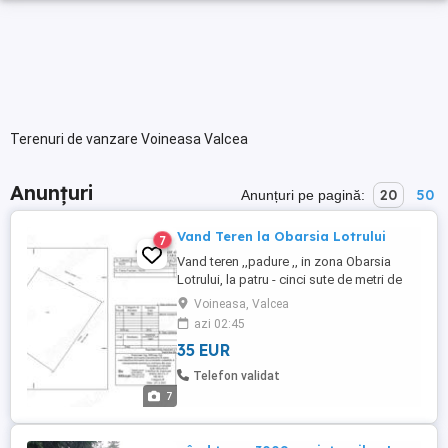
Terenuri de vanzare Voineasa Valcea
Anunțuri
20
50
Anunțuri pe pagină:
Vand Teren la Obarsia Lotrului
7
Vand teren ,,padure ,, in zona Obarsia
Lotrului, la patru - cinci sute de metri de
Hanul Haiducilor si sapte km de
Voineasa, Valcea
Transalpina Skiy resort. Terenul este in
azi 02:45
categoria -intravilan- prins in PUZ - ul
35 EUR
aprobat pentru dezvoltarea zonei turistice,
are deschidere directa la raul Lotru si un
Telefon validat
drept de servitute ...
7