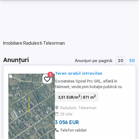
Imobiliare Radulesti Teleorman
Anunțuri
20
50
Anunțuri pe pagină:
Teren arabil intravilan
5
Societatea Spiral Pro SRL, aflată în
faliment, vinde prin licitaţie publică cu
strigare, teren arabil intravilan în suprafaţă
2
2
3,51 EUR/m
| 871 m
măsurată de 871 mp. (din acte 923 mp.)
situat în intravilanul comunei Crevenicu,
Radulesti, Teleorman
sat Răduleşti, tarla 19, parcelă 525,
28 iulie
teritoriul administrativ Crevenicu, jud.
Teleorman, înscris ...
3 056 EUR
Telefon validat