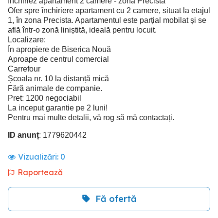
Închiriez apartament 2 camere - zona Precista
Ofer spre închiriere apartament cu 2 camere, situat la etajul
1, în zona Precista. Apartamentul este parțial mobilat și se
află într-o zonă liniștită, ideală pentru locuit.
Localizare:
În apropiere de Biserica Nouă
Aproape de centrul comercial
Carrefour
Școala nr. 10 la distanță mică
Fără animale de companie.
Pret: 1200 negociabil
La inceput garantie pe 2 luni!
Pentru mai multe detalii, vă rog să mă contactați.
ID anunț
: 1779620442
Vizualizări:
0
Raportează
Fă ofertă