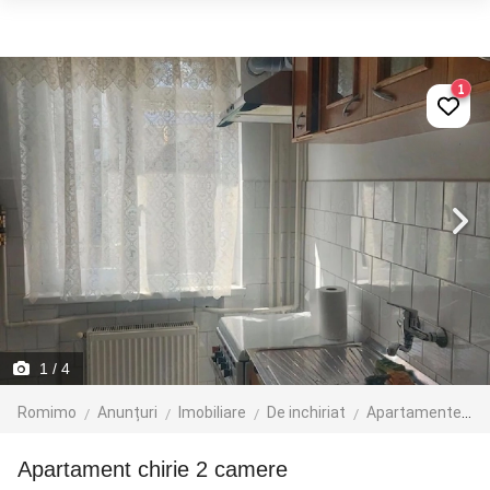
1
1
/ 4
Romimo
Anunțuri
Imobiliare
De inchiriat
Apartamente de inchiriat
apartament chirie 2 camere