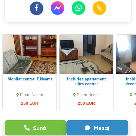
Mobilat central P.Neamt
inchiriez apartament
inchiriez 2 camere
ultra central
deco
Piatra Neamt
Piatra Neamt
P
250 EUR
250 EUR
Sună
Mesaj