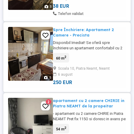
38 EUR
3
Telefon validat
Spre Închiriere: Apartament 2
Camere - Precista
Disponibil Imediat! Se oferă spre
închiriere un apartament confortabil cu 2
camere, situat în cartierul Precista. Detalii
2
60 m
Importante: Tip Proprietate: Apartament 2
Camere Localizare: Cartierul Precista, zonă
Scoala 10, Piatra Neamt, Neamt
liniștită și cu acces rapid la mijloacele de
6 august
transport în comun, magazine și alte
5
puncte ...
250 EUR
apartament cu 2 camere CHIRIE in
2
Piatra NEAMT de la propeitar
- apartament cu 2 camere CHIRIE in Piatra
NEAMT Pret fix 115O si doresc in avans pe
3 luni = 345O Lei, fara alta garantie Dupa
2
54 m
mutare nu o sa platiti primele 3 luni