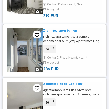
deoarece ati platit in avans Doresc avans
Central, Piatra Neamt, Neamt
pe 3 luni sa fiu sigur ca nu se pleaca dupa
6 august
o luna sau doua canapea extensibila,
9
centrala ...
219 EUR
Închiriez apartament
Închiriez apartament cu 2 camere
decomandat 56 m ,etaj 4 pe termen lung
minim(1an)pe strada Costache Negri ,plus
2
56 m
garanție.
Centrală, Piatra Neamt, Neamt
6 august
286 EUR
5
2 camere zona Cek Bank
Agenția Imobiliară Criss oferă spre
închiriere apartament cu 2 camere, Piatra-
Neamt zona Cek Bank, et.2, decomandat,
2
50 m
centrala termica nouă, mobilat utilat
complet, preț 300 euro pe lună. Pentru mai