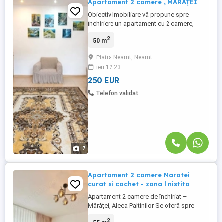
Apartament 2 camere , MǍRǍȚEI
Obiectiv Imobiliare vă propune spre
închiriere un apartament cu 2 camere,
decomandat, situat la etajul 4, într-un bloc
2
50 m
din cartierul Mărăței, Piatra-Neamț. La
semnarea contractului se achită: o lună de
Piatra Neamt, Neamt
chirie; o lună de chirie drept garanție;
ieri 12:23
comisionul agenției: 50% din valoarea
chiriei pentru o lună ...
250 EUR
Telefon validat
7
Apartament 2 camere Maratei
curat si cochet - zona linistita
Apartament 2 camere de închiriat –
Mărăței, Aleea Paltinilor Se oferă spre
închiriere un apartament spațios cu 2
2