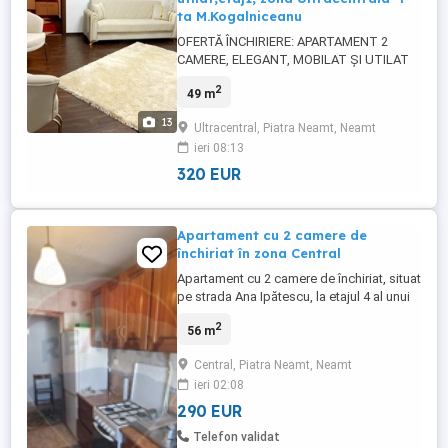
ta M.Kogalniceanu
OFERTĂ ÎNCHIRIERE: APARTAMENT 2
CAMERE, ELEGANT, MOBILAT ȘI UTILAT
INTEGRAL, ETAJUL 1, ZONĂ
2
49 m
ULTRACENTRALĂ PIATA MIHAIL
KOGALNICEANU, DISPONIBIL DE LA
13
Ultracentral, Piatra Neamt, Neamt
01.08.2026, PREȚ 320 DE EURO FORTUNA
ieri 08:13
IMOBILIARE oferă spre închiriere
apartament cu 2 camere
320 EUR
semidecomandate, situat în zona
ultracentrală, la etajul ...
Apartament cu 2 camere de
închiriat în zona Central
Apartament cu 2 camere de închiriat, situat
pe strada Ana Ipătescu, la etajul 4 al unui
imobil liniștit. Locuința este complet
2
56 m
mobilată și utilată, oferind tot confortul
necesar pentru mutare imediată.
Central, Piatra Neamt, Neamt
ieri 02:08
290 EUR
Telefon validat