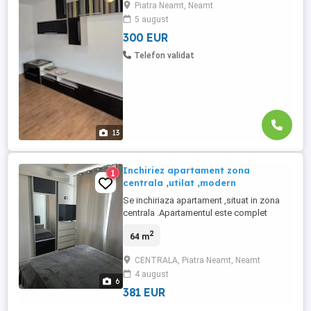
Piatra Neamt, Neamt
multe informații, vă rugăm să ne contactați
5 august
pe mobil.
300 EUR
Telefon validat
13
Inchiriez apartament zona
1
centrala ,utilat ,modern
Se inchiriaza apartament ,situat in zona
centrala .Apartamentul este complet
mobilat si utilat ,amenajat si pregatit
2
64 m
pentru mutare imediata Dotari - centrala
termica proprie -aer conditionat -loc de
CENTRALA, Piatra Neamt, Neamt
parcare -mobilat si utilat complet Ideal
4 august
pentru un cuplu sau o persoana care isi
6
doreste confort ...
381 EUR