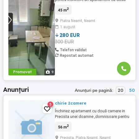
camere situat în Piatra Neamț zona scolii
2
45 m
nr.2. Este mobilat si utilat, se poate viziona
oricând, merita văzut! Pentru mai multe
Piatra Neamt, Neamt
detalii va așteptăm la sediul agenției
1 august
imobiliare Next Home situat în Piatra
Neamț str Mihai ...
280 EUR
300 EUR
Telefon validat
Repostat automat
Promovat
9
Anunțuri
20
50
Anunțuri pe pagină:
chirie 2camere
5
Închiriez apartament cu două camere in
Precista unei doamne ,domnisoare pentru
a convietui împreună !
2
56 m
Precista, Piatra Neamt, Neamt