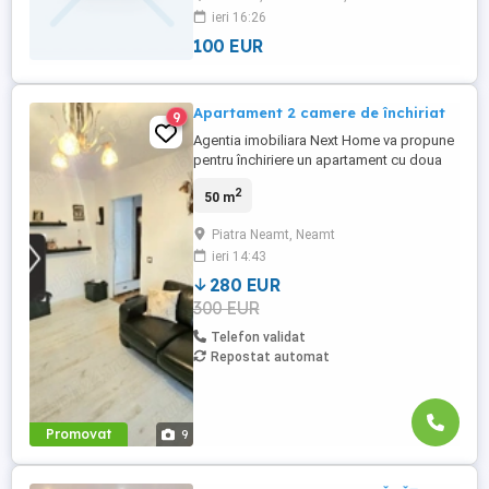
ieri 16:26
100 EUR
Apartament 2 camere de închiriat
9
Agentia imobiliara Next Home va propune
pentru închiriere un apartament cu doua
camere situat în Piatra Neamț zona
2
50 m
ultracentrala Este situat la etajul 3, balcon
mare, in apropiere sediul dispeceratul de
Piatra Neamt, Neamt
pompieri, se închiriază mobilat și utilat.
ieri 14:43
Pentru mai multe detalii va așteptăm la
sediul agenției ...
280 EUR
300 EUR
Telefon validat
Repostat automat
Promovat
9