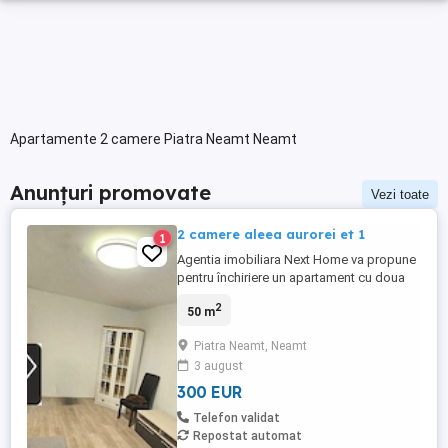
Apartamente 2 camere Piatra Neamt Neamt
Anunțuri promovate
Vezi toate
2 camere aleea aurorei et 1
1
Agentia imobiliara Next Home va propune
pentru închiriere un apartament cu doua
camere situat în Piatra Neamț cartier
2
50 m
Dărmănești. Este mobilat și utilat, etaj 1,
se poate viziona oricând. Pentru mai multe
Piatra Neamt, Neamt
detalii va așteptăm la sediul agenției
3 august
imobiliare Next Home situat în Piatra
Neamț str Mihai Eminescu ...
300 EUR
Telefon validat
Repostat automat