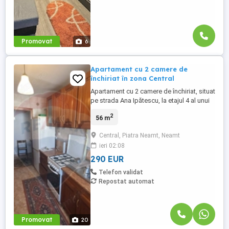
Promovat
6
Apartament cu 2 camere de
închiriat în zona Central
Apartament cu 2 camere de închiriat, situat
pe strada Ana Ipătescu, la etajul 4 al unui
imobil liniștit. Locuința este complet
2
56 m
mobilată și utilată, oferind tot confortul
necesar pentru mutare imediată.
Central, Piatra Neamt, Neamt
ieri 02:08
290 EUR
Telefon validat
Repostat automat
Promovat
20