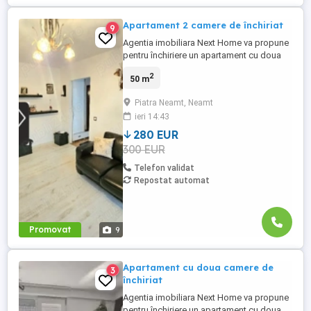
Apartament 2 camere de închiriat
9
Agentia imobiliara Next Home va propune
pentru închiriere un apartament cu doua
camere situat în Piatra Neamț zona
2
50 m
ultracentrala Este situat la etajul 3, balcon
mare, in apropiere sediul dispeceratul de
Piatra Neamt, Neamt
pompieri, se închiriază mobilat și utilat.
ieri 14:43
Pentru mai multe detalii va așteptăm la
sediul agenției ...
280 EUR
300 EUR
Telefon validat
Repostat automat
Promovat
9
Apartament cu doua camere de
3
închiriat
Agentia imobiliara Next Home va propune
pentru închiriere un apartament cu doua