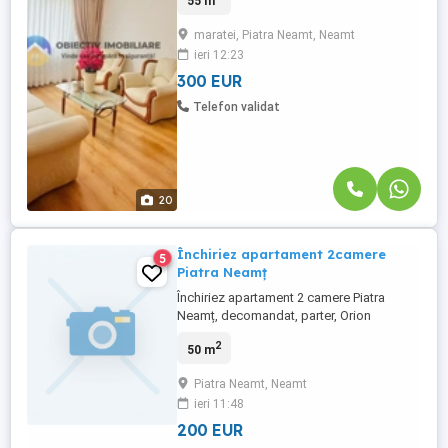
55 m
camere, situat în cartierul Mărăței, pe
strada Aleea Paltinilor, într-o zonă liniștită
maratei, Piatra Neamt, Neamt
și bine conectată. Locuința este
ieri 12:23
amplasată la etajul 3 din 4 al unui imobil
îngrijit și dispune de ...
300 EUR
Telefon validat
20
Închiriez apartament 2camere
5
Piatra Neamț
Închiriez apartament 2 camere Piatra
Neamț, decomandat, parter, Orion
2
50 m
Piatra Neamt, Neamt
ieri 11:48
200 EUR