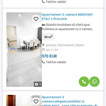
Telefon validat
Apartament 2 camere RENOVAT
ETAJ 1 Precista
🏡 Obiectiv Imobiliare vă oferă spre
închiriere un apartament cu 2 camere,
decomandat, situat la etajul 1, în cartierul
2
50 m
Precista – Piatra Neamț.📐 Suprafață utilă:
54,95 mp🏢 Etaj: 1🧭 Orientare: Vest✨
precista, Piatra Neamt, Neamt
Prima închiriere! Apartamentul este
ieri 11:24
complet renovat și pregătit pentru noii
chiriași.Dotări și avantaje:✔️ ...
370 EUR
Telefon validat
9
Apartament 2
camere,elegant,mobilat si
utilat,etaj1, zona Ultracentrala- P-