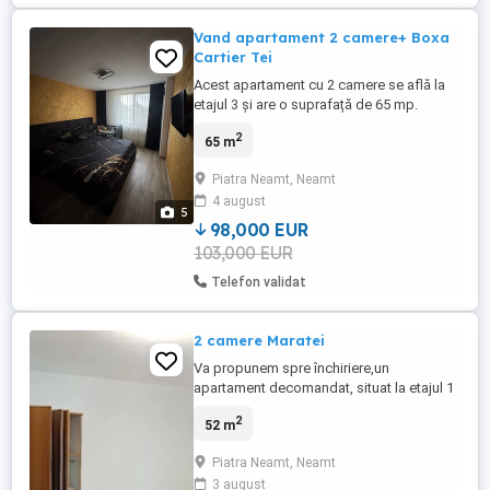
Vand apartament 2 camere+ Boxa
Cartier Tei
Acest apartament cu 2 camere se află la
etajul 3 și are o suprafață de 65 mp.
Constructia este în anul 2023. Blocul
2
65 m
dispune de Lift modern. Livingul este
luminos, cu pardoseli din laminate și
Piatra Neamt, Neamt
pereți albi. Dormitorul oferă o vedere spre
4 august
stradă și dispune de un finisaj
5
contemporan. În bucătărie, vei găsi ...
98,000 EUR
103,000 EUR
Telefon validat
2 camere Maratei
Va propunem spre închiriere,un
apartament decomandat, situat la etajul 1
in zona Brădet,cu o suprafață de 56 mp,in
2
52 m
bloc izolat termic,cu parcare proprie.
Apartamentul se închiriază mobilat și utilat
Piatra Neamt, Neamt
la prețul de 1400 lei,plus o garanție de
3 august
1400 lei,și comisionul agenției jumătate