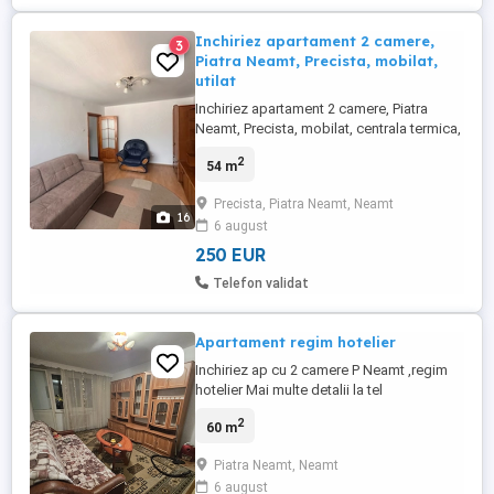
Inchiriez apartament 2 camere,
3
Piatra Neamt, Precista, mobilat,
utilat
Inchiriez apartament 2 camere, Piatra
Neamt, Precista, mobilat, centrala termica,
termopan, aragaz, frigider, masina de
2
54 m
spalat, renovat recent.
Precista, Piatra Neamt, Neamt
16
6 august
250 EUR
Telefon validat
Apartament regim hotelier
Inchiriez ap cu 2 camere P Neamt ,regim
hotelier Mai multe detalii la tel
2
60 m
Piatra Neamt, Neamt
6 august