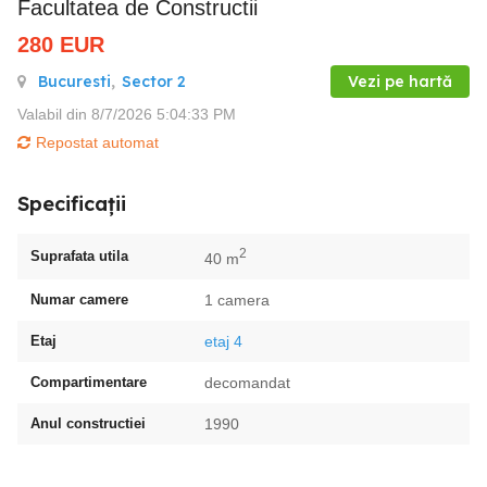
Facultatea de Constructii
280
EUR
Bucuresti
,
Sector 2
Vezi pe hartă
Valabil din 8/7/2026 5:04:33 PM
Repostat automat
Specificații
2
Suprafata utila
40 m
Numar camere
1 camera
Etaj
etaj 4
Compartimentare
decomandat
Anul constructiei
1990