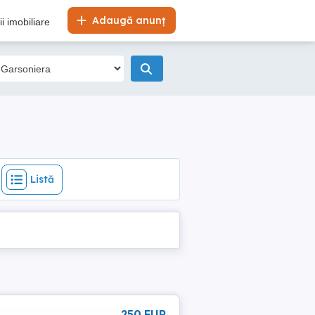
Listă
Adaugă anunț
i imobiliare
Listă
250 EUR