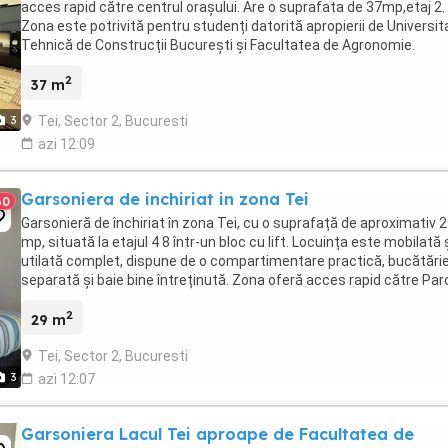
acces rapid către centrul orașului. Are o suprafata de 37mp,etaj 2.
Zona este potrivită pentru studenți datorită apropierii de Universi
Tehnică de Construcții București și Facultatea de Agronomie.
Garsoniera este mobilată ...
2
37 m
Tei, Sector 2, Bucuresti
3
azi 12:09
Garsoniera de inchiriat in zona Tei
60
Garsonieră de închiriat în zona Tei, cu o suprafață de aproximativ 
mp, situată la etajul 4 8 într-un bloc cu lift. Locuința este mobilată 
utilată complet, dispune de o compartimentare practică, bucătări
separată și baie bine întreținută. Zona oferă acces rapid către Par
Tei, Facultatea de Construcții, ...
2
29 m
Tei, Sector 2, Bucuresti
3
azi 12:07
Garsoniera Lacul Tei aproape de Facultatea de