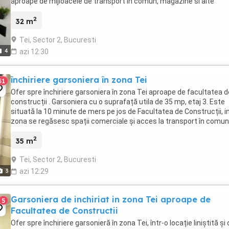
aproape de mijloacele de transport in comun, magazine si alte
facilitati. Zona este linistita ...
2
32 m
Tei, Sector 2, Bucuresti
4
azi 12:30
închiriere garsoniera în zona Tei
51
Ofer spre închiriere garsoniera în zona Tei aproape de facultatea d
construcții . Garsoniera cu o suprafață utila de 35 mp, etaj 3. Este
situată la 10 minute de mers pe jos de Facultatea de Construcții, i
zona se regăsesc spații comerciale și acces la transport în comun 
Pentru detalii sau vizionari ...
2
35 m
Tei, Sector 2, Bucuresti
3
azi 12:29
Garsoniera de inchiriat in zona Tei aproape de
5
Facultatea de Constructii
Ofer spre închiriere garsonieră în zona Tei, într-o locație liniștită și