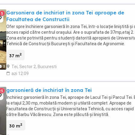
Garsoniera de inchiriat in zona Tei aproape de
5
Facultatea de Constructii
Ofer spre închiriere garsonieră în zona Tei, într-o locație liniștită și
acces rapid către centrul orașului. Are o suprafata de 37mp,etaj 2.
Zona este potrivită pentru studenți datorită apropierii de Universi
Tehnică de Construcții București și Facultatea de Agronomie.
Garsoniera este mobilată ...
2
37 m
Tei, Sector 2, Bucuresti
3
azi 12:09
garsonieră de inchiriat în zona Tei
25
Închiriez garsonieră în zona Tei, aproape de Lacul Tei și Parcul Tei.
la etajul 2,30 mp, mobilată modern și utilată complet. Aproape de
Facultatea de Construcții și Universitatea Tehnică, cu acces rapid
către Barbu Văcărescu. Zona este plăcută și liniștită.
2
30 m