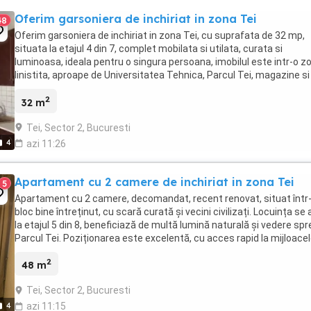
Oferim garsoniera de inchiriat in zona Tei
48
Oferim garsoniera de inchiriat in zona Tei, cu suprafata de 32 mp,
situata la etajul 4 din 7, complet mobilata si utilata, curata si
luminoasa, ideala pentru o singura persoana, imobilul este intr-o z
linistita, aproape de Universitatea Tehnica, Parcul Tei, magazine si
mijloace de transport, pentru ...
2
32 m
Tei, Sector 2, Bucuresti
4
azi 11:26
Apartament cu 2 camere de inchiriat in zona Tei
5
Apartament cu 2 camere, decomandat, recent renovat, situat într
bloc bine întreținut, cu scară curată și vecini civilizați. Locuința se 
la etajul 5 din 8, beneficiază de multă lumină naturală și vedere spr
Parcul Tei. Poziționarea este excelentă, cu acces rapid la mijloace
transport în ...
2
48 m
Tei, Sector 2, Bucuresti
4
azi 11:15