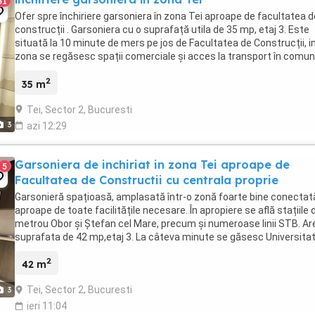
51
Ofer spre închiriere garsoniera în zona Tei aproape de facultatea d
construcții . Garsoniera cu o suprafață utila de 35 mp, etaj 3. Este
situată la 10 minute de mers pe jos de Facultatea de Construcții, i
zona se regăsesc spații comerciale și acces la transport în comun 
Pentru detalii sau vizionari ...
2
35 m
Tei, Sector 2, Bucuresti
3
azi 12:29
Garsoniera de inchiriat in zona Tei aproape de
5
Facultatea de Constructii cu centrala proprie
Garsonieră spațioasă, amplasată într-o zonă foarte bine conectat
aproape de toate facilitățile necesare. În apropiere se află stațiile 
metrou Obor și Ștefan cel Mare, precum și numeroase linii STB. Ar
suprafata de 42 mp,etaj 3. La câteva minute se găsesc Universita
Tehnică de Construcții București ...
2
42 m
Tei, Sector 2, Bucuresti
3
ieri 11:04