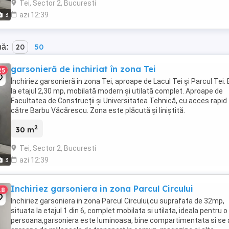
Tei, Sector 2, Bucuresti
azi 12:39
3
nă:
20
50
garsonieră de inchiriat în zona Tei
25
Închiriez garsonieră în zona Tei, aproape de Lacul Tei și Parcul Tei.
la etajul 2,30 mp, mobilată modern și utilată complet. Aproape de
Facultatea de Construcții și Universitatea Tehnică, cu acces rapid
către Barbu Văcărescu. Zona este plăcută și liniștită.
2
30 m
Tei, Sector 2, Bucuresti
azi 12:39
3
Inchiriez garsoniera in zona Parcul Circului
18
Inchiriez garsoniera in zona Parcul Circului,cu suprafata de 32mp,
situata la etajul 1 din 6, complet mobilata si utilata, ideala pentru o
persoana,garsoniera este luminoasa, bine compartimentata si se 