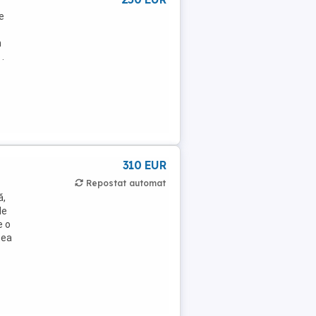
e
n
.
310 EUR
Repostat automat
ă,
de
e o
tea