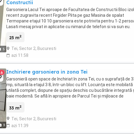
Constructii
Garsoniera Lacul Tei aproape de Facultatea de Constructii Bloc izo
recent zugravita recent Firgider Plita pe gaz Masina de spalat
Termopane etajul 10 10 garsoniera este potrivita pentru 1-2 pers
Lasati mesaj privat in aplicatie cu nimarul de telefon si va sun eu.
2
25 m
Tei, Sector 2, Bucuresti
5
azi 11:58
Inchiriere garsoniera in zona Tei
16
Garsonieră open space de închiriat în zona Tei, cu o suprafață de 3
mp, situată la etajul 3 8, într-un bloc cu lift. Locuința este mobilată 
utilată complet, dispune de spațiu deschis cu bucătărie integrată 
baie modernă. Se află în apropiere de Parcul Tei și mijloace de
transport în comun, oferind ...
2
33 m
Tei, Sector 2, Bucuresti
3
azi 11:39