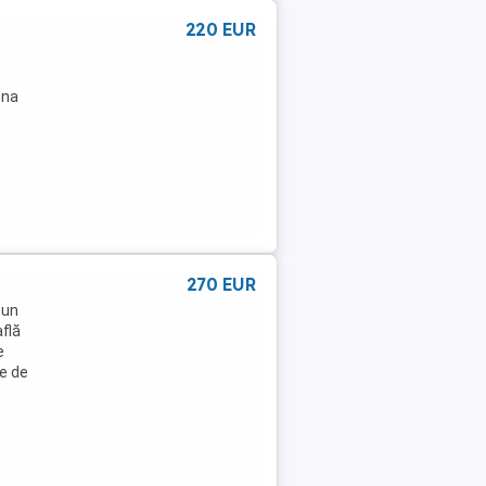
220 EUR
ona
270 EUR
-un
află
e
le de