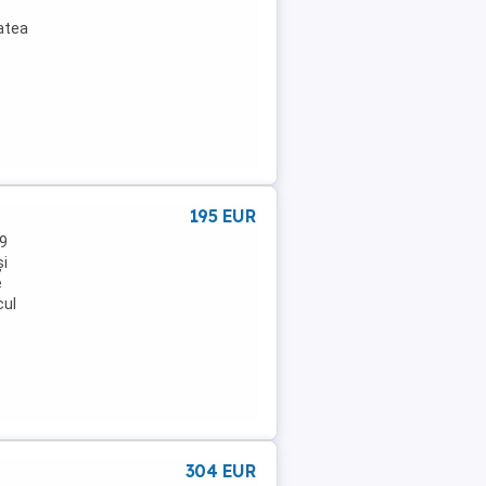
tatea
195 EUR
29
și
e
cul
304 EUR