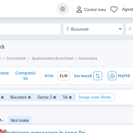
ane
Companii
Hartă
RON
EUR
Sortează
Agenți
Contul meu
50
ti
2
De inchiriat
Apartamente de inchiriat
Garsoniera
oane
Companii
Hartă
RON
EUR
Sortează
4
50
Bucuresti
Sector 2
Tei
Șterge toate filtrele
e
–
Vezi toate
închiriere garsoniera în zona Tei