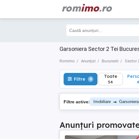
rom
imo
.ro
Toate
Perso
Filtre
4
54
4
Garsoniera Sector 2 Tei Bucures
Romimo
Anunțuri
Bucuresti
Sector 
Toate
Pers
Filtre
4
54
→
Filtre active:
Imobiliare
Garsoniera
Anunțuri promovat