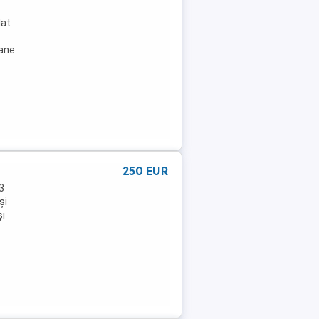
lat
oane
250 EUR
3
și
și