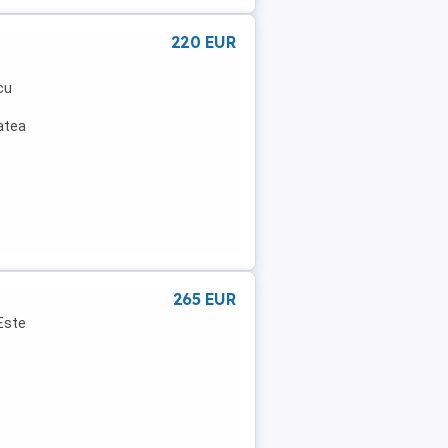
220 EUR
 cu
tatea
265 EUR
 Este