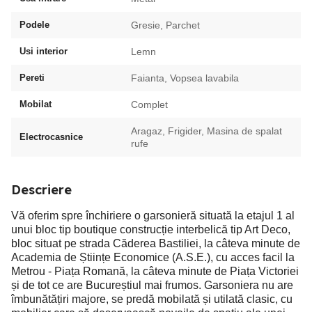
Podele
Gresie, Parchet
Usi interior
Lemn
Pereti
Faianta, Vopsea lavabila
Mobilat
Complet
Aragaz, Frigider, Masina de spalat
Electrocasnice
rufe
Descriere
Vă oferim spre închiriere o garsonieră situată la etajul 1 al
unui bloc tip boutique construcție interbelică tip Art Deco,
bloc situat pe strada Căderea Bastiliei, la câteva minute de
Academia de Științe Economice (A.S.E.), cu acces facil la
Metrou - Piața Romană, la câteva minute de Piața Victoriei
și de tot ce are Bucureștiul mai frumos. Garsoniera nu are
îmbunătățiri majore, se predă mobilată și utilată clasic, cu