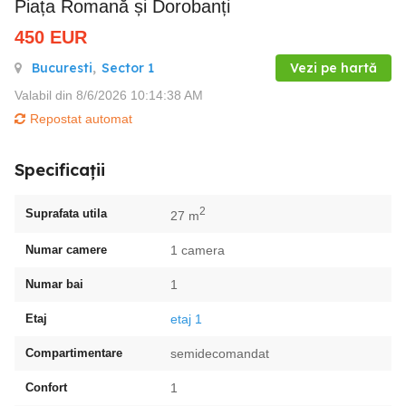
Piața Romană și Dorobanți
450
EUR
Bucuresti
,
Sector 1
Vezi pe hartă
Valabil din 8/6/2026 10:14:38 AM
Repostat automat
Specificații
2
Suprafata utila
27 m
Numar camere
1 camera
Numar bai
1
Etaj
etaj 1
Compartimentare
semidecomandat
Confort
1