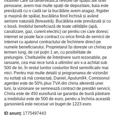
mobilier care să deservească nevoile de spațiu ale unei
persoane, avem mai multe spații de depozitare, baia este
prevăzută cu o cadă iar la bucătărie avem aragaz, frigider
și mașină de spălat, bucătăria fiind închisă și având
aerisire naturală (fereastră). Bucătăria este prevăzută și cu
o boxă. Imobilul beneficiază de toate utilitățile (apă,
canalizare, gaz, curent electric) iar pentru cei care doresc
internet se poate face contract cu orice firmă de servicii de
internet cu ajutorul contractului de închiriere direct pe
numele beneficiarului. Proprietarul își dorește un chiriaș pe
termen lung, de cel puțin 1 an, cu posibilitate de
prelungire. Cheltuielile de întreținere sunt rezonabile, pe
ianuarie, cea mai rece lună a ultimilor ani s-a achitat sub
500 de lei, în restul lunilor costurilor fiind semnificativ mai
mici. Pentru mai multe detalii și programarea de vizionări
nu ezitați să mă contactați, Daniel, Apulum94. Comisionul
agenției este de 50% plus TVA din chiria aferentă unei
luni, la vizionare se semnează contract de prestări servicii.
Chiria este de 450 euro/lună iar garanția de bună păstrare
a imobilului este de 500 de euro, pentru a închiria această
garsonieră este necesar un buget de 1223 euro.
ID anunț
: 1775497443