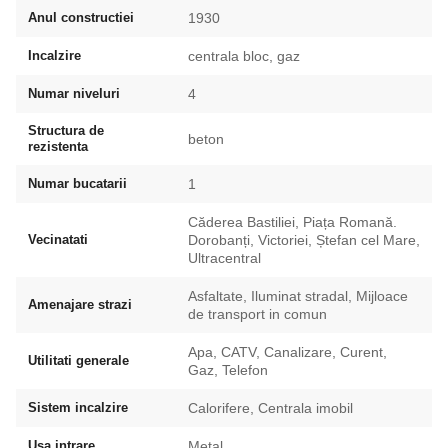
Anul constructiei
1930
Incalzire
centrala bloc, gaz
Numar niveluri
4
Structura de
beton
rezistenta
Numar bucatarii
1
Căderea Bastiliei, Piața Romană.
Vecinatati
Dorobanți, Victoriei, Ștefan cel Mare,
Ultracentral
Asfaltate, Iluminat stradal, Mijloace
Amenajare strazi
de transport in comun
Apa, CATV, Canalizare, Curent,
Utilitati generale
Gaz, Telefon
Sistem incalzire
Calorifere, Centrala imobil
Usa intrare
Metal