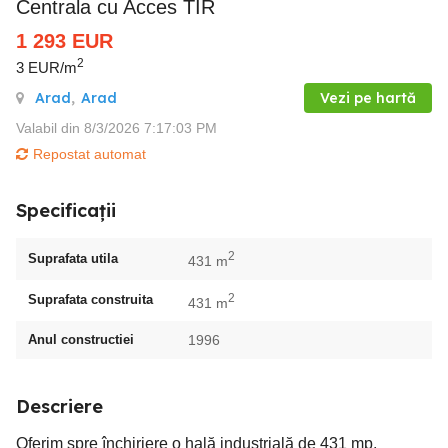
Centrala cu Acces TIR
1 293
EUR
2
3 EUR/m
Arad
,
Arad
Vezi pe hartă
Valabil din 8/3/2026 7:17:03 PM
Repostat automat
Specificații
2
Suprafata utila
431 m
2
Suprafata construita
431 m
Anul constructiei
1996
Descriere
Oferim spre închiriere o hală industrială de 431 mp,