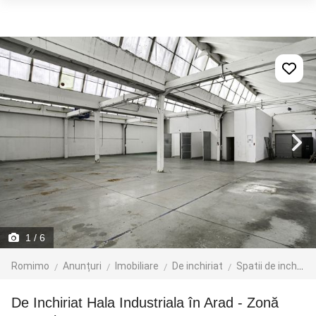
1
/ 6
Romimo
Anunțuri
Imobiliare
De inchiriat
Spatii de inchiriat
De Inchiriat Hala Industriala în Arad - Zonă