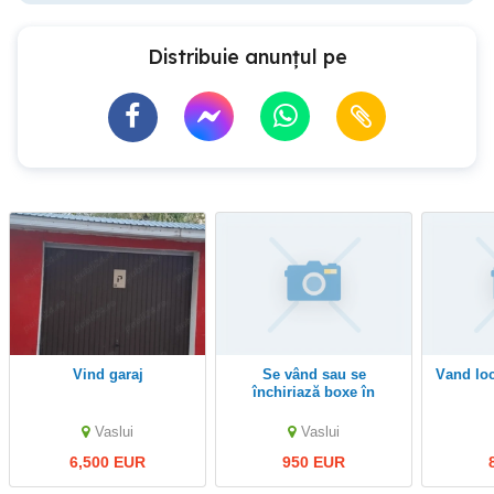
Distribuie anunțul pe
vind garaj
Se vând sau se
vand lo
închiriază boxe în
centrul Vasluiului
Vaslui
Vaslui
6,500 EUR
950 EUR