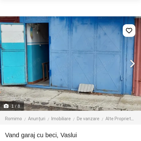
1
/ 8
Romimo
Anunțuri
Imobiliare
De vanzare
Alte Proprietati
Vand garaj cu beci, Vaslui