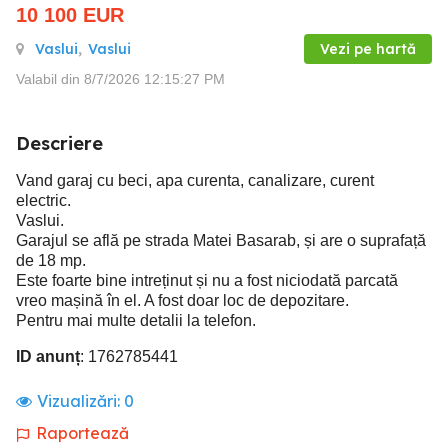
10 100
EUR
Vaslui
,
Vaslui
Vezi pe hartă
Valabil din 8/7/2026 12:15:27 PM
Descriere
Vand garaj cu beci, apa curenta, canalizare, curent
electric.
Vaslui.
Garajul se află pe strada Matei Basarab, și are o suprafață
de 18 mp.
Este foarte bine intreținut și nu a fost niciodată parcată
vreo mașină în el. A fost doar loc de depozitare.
Pentru mai multe detalii la telefon.
ID anunț
: 1762785441
Vizualizări:
0
Raportează