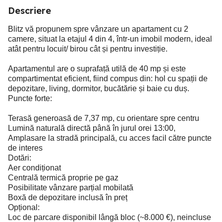
Descriere
Blitz vă propunem spre vânzare un apartament cu 2
camere, situat la etajul 4 din 4, într-un imobil modern, ideal
atât pentru locuit/ birou cât și pentru investiție.
Apartamentul are o suprafață utilă de 40 mp și este
compartimentat eficient, fiind compus din: hol cu spații de
depozitare, living, dormitor, bucătărie și baie cu duș.
Puncte forte:
Terasă generoasă de 7,37 mp, cu orientare spre centru
Lumină naturală directă până în jurul orei 13:00,
Amplasare la stradă principală, cu acces facil către puncte
de interes
Dotări:
Aer condiționat
Centrală termică proprie pe gaz
Posibilitate vânzare parțial mobilată
Boxă de depozitare inclusă în preț
Opțional:
Loc de parcare disponibil lângă bloc (~8.000 €), neincluse