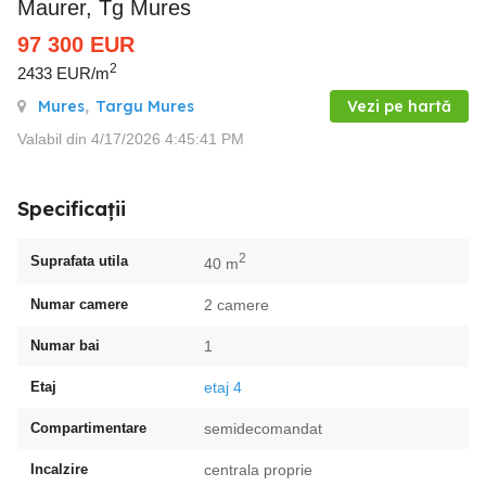
Maurer, Tg Mures
97 300
EUR
2
2433 EUR/m
Mures
,
Targu Mures
Vezi pe hartă
Valabil din 4/17/2026 4:45:41 PM
Specificații
2
Suprafata utila
40 m
Numar camere
2 camere
Numar bai
1
Etaj
etaj 4
Compartimentare
semidecomandat
Incalzire
centrala proprie