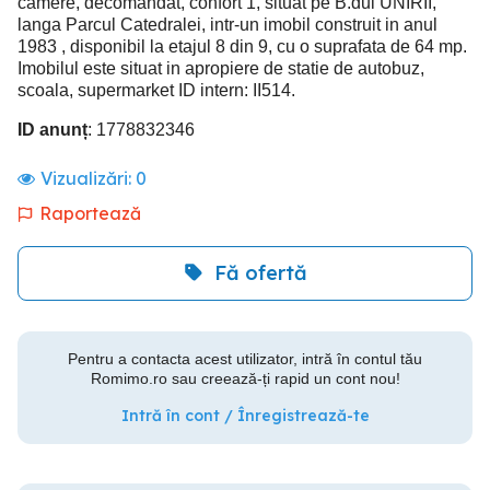
camere, decomandat, confort 1, situat pe B.dul UNIRII,
langa Parcul Catedralei, intr-un imobil construit in anul
1983 , disponibil la etajul 8 din 9, cu o suprafata de 64 mp.
Imobilul este situat in apropiere de statie de autobuz,
scoala, supermarket ID intern: II514.
ID anunț
: 1778832346
Vizualizări:
0
Raportează
Fă ofertă
Pentru a contacta acest utilizator, intră în contul tău
Romimo.ro sau creează-ți rapid un cont nou!
Intră în cont / Înregistrează-te