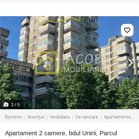
1
/ 5
Romimo
Anunțuri
Imobiliare
De vanzare
Apartamente de vanzare
Apartament 2 camere, bdul Unirii, Parcul