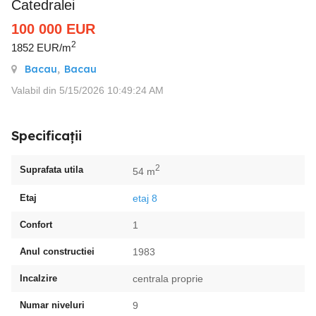
Catedralei
100 000
EUR
2
1852 EUR/m
Bacau
,
Bacau
Valabil din 5/15/2026 10:49:24 AM
Specificații
2
Suprafata utila
54 m
Etaj
etaj 8
Confort
1
Anul constructiei
1983
Incalzire
centrala proprie
Numar niveluri
9