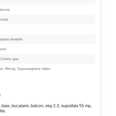
 termic
rchet
opsea lavabila
bsol
 Contor gaz
re, Menaj, Supraveghere video
!
aie, bucatarie, balcon, etaj 2-3, suprafata 55 mp,
lie.