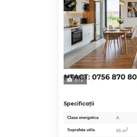
1
/ 1
Specificații
Clasa energetica
A
2
Suprafata utila
55 m