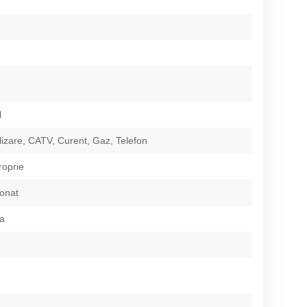
l
izare, CATV, Curent, Gaz, Telefon
roprie
ionat
ca