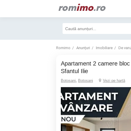
rom
imo
.ro
Romimo
Anunțuri
Imobiliare
De van
apartament 2 camere bloc nou, zona
Sfantul Ilie
Botosani
,
Botosani
Vezi pe hartă