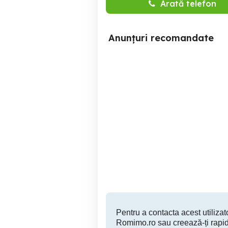
Arată telefon
Anunțuri recomandate
Vând apartament cu două
Vând apartament 
camere
Botosani
65,000 EUR
Pentru a contacta acest utilizato
Romimo.ro sau creează-ți rapid