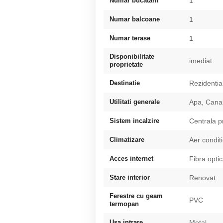
Numar bucatarii
1
Numar balcoane
1
Numar terase
1
Disponibilitate
imediat
proprietate
Destinatie
Rezidentia
Utilitati generale
Apa, Canal
Sistem incalzire
Centrala p
Climatizare
Aer condit
Acces internet
Fibra opti
Stare interior
Renovat
Ferestre cu geam
PVC
termopan
Usa intrare
Metal