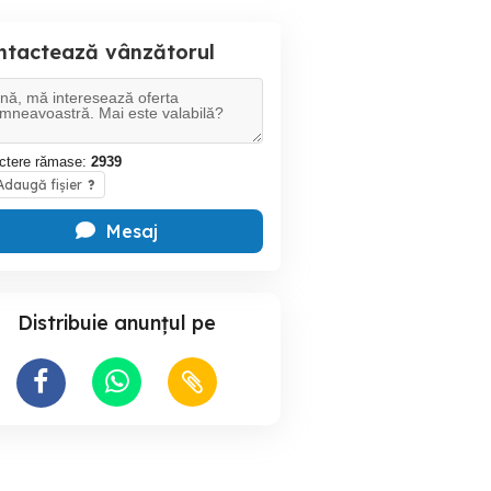
ntactează vânzătorul
ctere rămase:
2939
daugă fișier
?
Mesaj
Distribuie anunțul pe