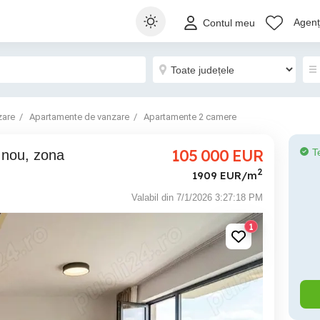
Agenți
Contul meu
zare
Apartamente de vanzare
Apartamente 2 camere
105 000
EUR
T
2
1909 EUR/m
Valabil din 7/1/2026 3:27:18 PM
1