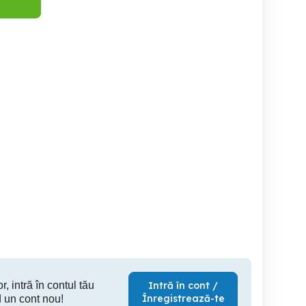
cu 2
Apartament 2 camere etaj 1
Ap 2 
camere
Botosani
Botosani
B
60,000 EUR
65,000 EUR
125
r, intră în contul tău
Intră în cont /
Înregistrează-te
 un cont nou!