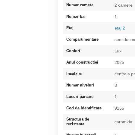
Numar camere
2 camere
Numar bai
1
Etaj
etaj 2
Compartimentare
semideco
Confort
Lux
Anul constructiei
2025
Incalzire
centrala p
Numar niveluri
3
Locuri parcare
1
Cod de identificare
9155
Structura de
caramida
rezistenta