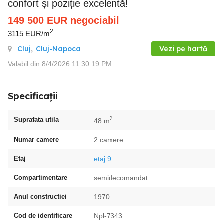
confort și poziție excelentă!
149 500
EUR
negociabil
2
3115 EUR/m
Cluj
,
Cluj-Napoca
Vezi pe hartă
Valabil din 8/4/2026 11:30:19 PM
Specificații
2
Suprafata utila
48 m
Numar camere
2 camere
Etaj
etaj 9
Compartimentare
semidecomandat
Anul constructiei
1970
Cod de identificare
Npl-7343