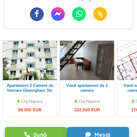
Apartament 2 Camere de
Vând apartament de 2
Vand apartament cu 2
Vanzare Gheorgheni Str.
camere
came
Albac | Exclusivitate |
subtera
Comision 0%
Cluj-Napoca
Cluj-Napoca
Cumparator
99,000 EUR
102,500 EUR
17
Sună
Mesaj