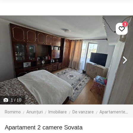
3
1
/ 10
Romimo
Anunțuri
Imobiliare
De vanzare
Apartamente de vanzare
Apartament 2 camere Sovata