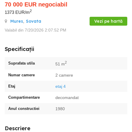
70 000
EUR
negociabil
2
1373 EUR/m
Mures
,
Sovata
Vezi pe hartă
Valabil din 7/20/2026 2:07:52 PM
Specificații
2
Suprafata utila
51 m
Numar camere
2 camere
Etaj
etaj 4
Compartimentare
decomandat
Anul constructiei
1980
Descriere