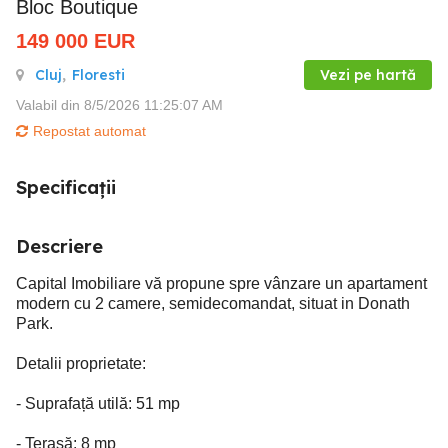
Bloc Boutique
149 000
EUR
Cluj
,
Floresti
Vezi pe hartă
Valabil din 8/5/2026 11:25:07 AM
Repostat automat
Specificații
Descriere
Capital Imobiliare vă propune spre vânzare un apartament
modern cu 2 camere, semidecomandat, situat in Donath
Park.
Detalii proprietate:
- Suprafață utilă: 51 mp
- Terasă: 8 mp