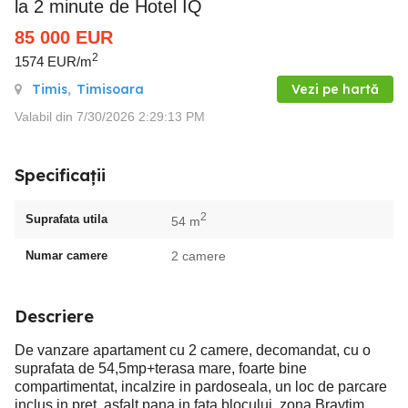
la 2 minute de Hotel IQ
85 000
EUR
2
1574 EUR/m
Timis
,
Timisoara
Vezi pe hartă
Valabil din 7/30/2026 2:29:13 PM
Specificații
2
Suprafata utila
54 m
Numar camere
2 camere
Descriere
De vanzare apartament cu 2 camere, decomandat, cu o
suprafata de 54,5mp+terasa mare, foarte bine
compartimentat, incalzire in pardoseala, un loc de parcare
inclus in pret, asfalt pana in fata blocului, zona Braytim.