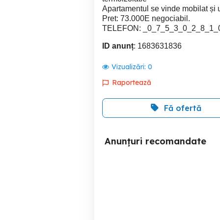
Apartamentul se vinde mobilat și ut
Pret: 73.000E negociabil.
TELEFON: _0_7_5_3_0_2_8_1_
ID anunț
: 1683631836
Vizualizări:
0
Raportează
Fă ofertă
Anunțuri recomandate