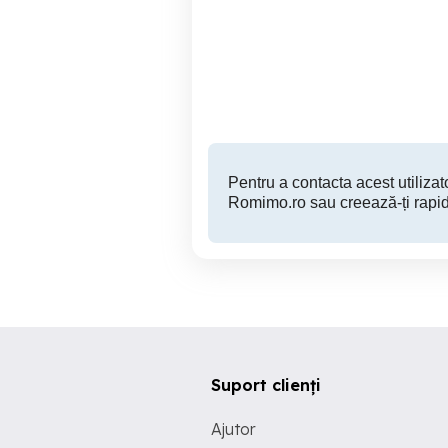
Vand apartament 2 camere
Apartamente de vânzare
Botosani
72,000 EUR
Pentru a contacta acest utilizato
Romimo.ro sau creează-ți rapid
Suport clienți
Ajutor