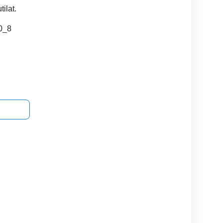
ilat.
0_8