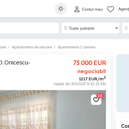
Agenți
Contul meu
zare
Apartamente de vanzare
Apartamente 2 camere
73 000
EUR
negociabil
2
1217 EUR/m
Valabil din 8/4/2026 9:43:15 AM
20
Co