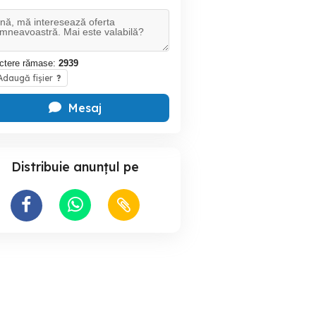
ctere rămase:
2939
daugă fișier
?
Mesaj
Distribuie anunțul pe