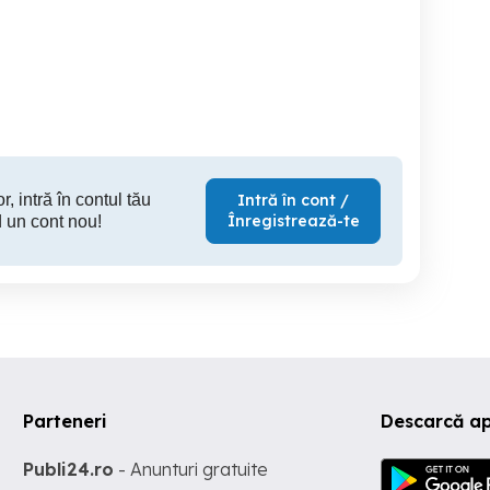
Apartament
Apartament cu 2 camere,
Botoșani, 2 camere
Botosani
Botosani
B
77,000 EUR
65,000 EUR
71,
r, intră în contul tău
Intră în cont /
Înregistrează-te
 un cont nou!
Parteneri
Descarcă a
Publi24.ro
- Anunturi gratuite