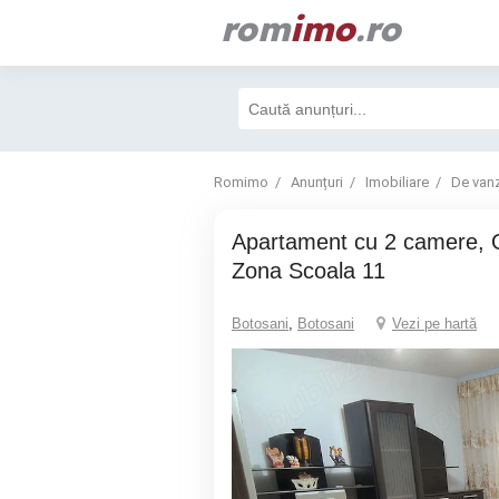
rom
imo
.ro
Romimo
Anunțuri
Imobiliare
De van
Apartament cu 2 camere, O.Onicescu-
Zona Scoala 11
Botosani
,
Botosani
Vezi pe hartă