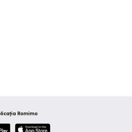
Apartament de vanzare cu
Apartament cu 2 camere
Zona Bulevard - Armoniei
2 camere in Capat 1, direct
Scoala 7- Var
de la proprietar
otosani
Botosani
Botosani
000 EUR
64,800 EUR
58,000 EU
plicația Romimo