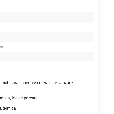
at
obiliara Imperia va ofera spre vanzare
amida, loc de parcare
la termica