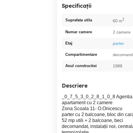
Specificații
2
Suprafata utila
60 m
Numar camere
2 camere
Etaj
parter
Compartimentare
decomand
Anul constructiei
1988
Descriere
_0_7_5_3_0_2_8_1_0_8 Agentia Im
apartament cu 2 camere
Zona Scoala 11- O.Onicescu
parter cu 2 balcoane, bloc din car
52 mp utili + 2 balcoane, beci
decomandat, instalații noi, centra
termoizolatie