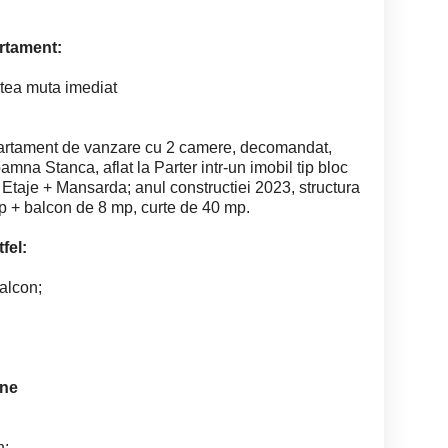
artament:
utea muta imediat
rtament de vanzare cu 2 camere, decomandat,
oamna Stanca, aflat la Parter intr-un imobil tip bloc
 Etaje + Mansarda; anul constructiei 2023, structura
p + balcon de 8 mp, curte de 40 mp.
fel:
balcon;
rne
n;