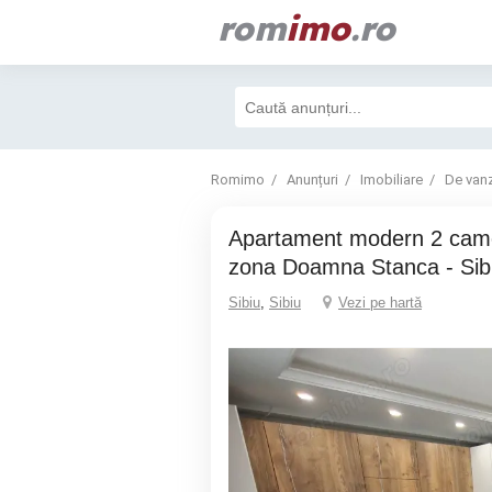
rom
imo
.ro
Romimo
Anunțuri
Imobiliare
De van
Apartament modern 2 camere cu gradina -
zona Doamna Stanca - Sib
Sibiu
,
Sibiu
Vezi pe hartă