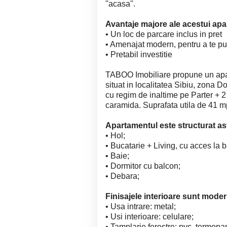
''acasa''.
Avantaje majore ale acestui ap
• Un loc de parcare inclus in pret
• Amenajat modern, pentru a te p
• Pretabil investitie
TABOO Imobiliare propune un apa
situat in localitatea Sibiu, zona D
cu regim de inaltime pe Parter + 2
caramida. Suprafata utila de 41 m
Apartamentul este structurat ast
• Hol;
• Bucatarie + Living, cu acces la 
• Baie;
• Dormitor cu balcon;
• Debara;
Finisajele interioare sunt mode
• Usa intrare: metal;
• Usi interioare: celulare;
• Tamplarie ferestre: pvc, termopa