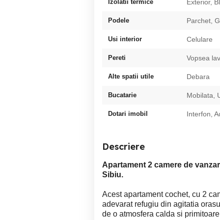
Izolatii termice
Exterior, B
Podele
Parchet, G
Usi interior
Celulare
Pereti
Vopsea lav
Alte spatii utile
Debara
Bucatarie
Mobilata, U
Dotari imobil
Interfon, A
Descriere
Apartament 2 camere de vanza
Sibiu.
Acest apartament cochet, cu 2 came
adevarat refugiu din agitatia orasu
de o atmosfera calda si primitoare