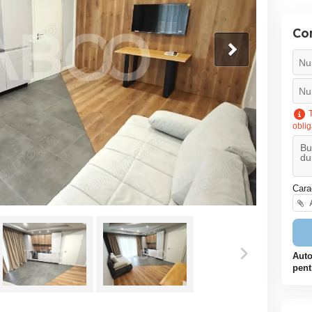
Co
T
oblig
Cara
A
Auto
pent