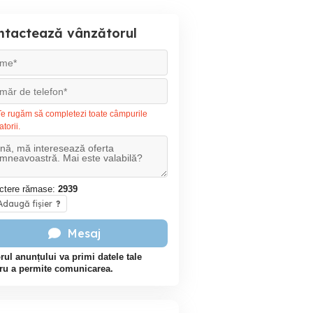
ntactează vânzătorul
e rugăm să completezi toate câmpurile
atorii.
ctere rămase:
2939
daugă fișier
?
Mesaj
rul anunțului va primi datele tale
ru a permite comunicarea.