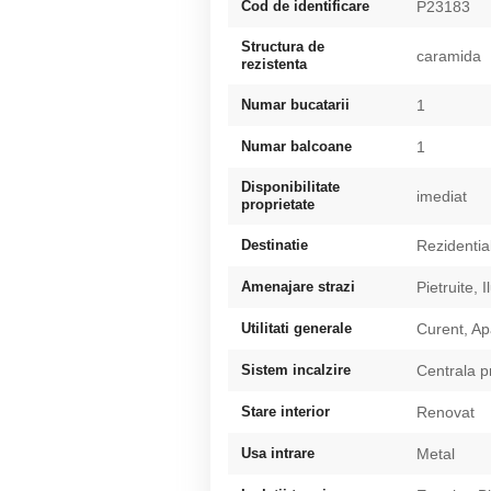
Cod de identificare
P23183
Structura de
caramida
rezistenta
Numar bucatarii
1
Numar balcoane
1
Disponibilitate
imediat
proprietate
Destinatie
Rezidentia
Amenajare strazi
Pietruite, 
Utilitati generale
Curent, Ap
Sistem incalzire
Centrala p
Stare interior
Renovat
Usa intrare
Metal