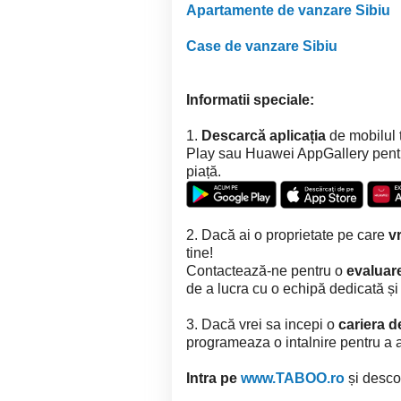
Apartamente de vanzare Sibiu
Case de vanzare Sibiu
Informatii speciale:
1.
Descarcă aplicația
de mobilul 
Play sau Huawei AppGallery pentru 
piață.
2. Dacă ai o proprietate pe care
vr
tine!
Contactează-ne pentru o
evaluare
de a lucra cu o echipă dedicată ș
3. Dacă vrei sa incepi o
cariera d
programeaza o intalnire pentru a af
Intra pe
www.TABOO.ro
și descop