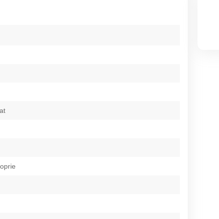
at
roprie