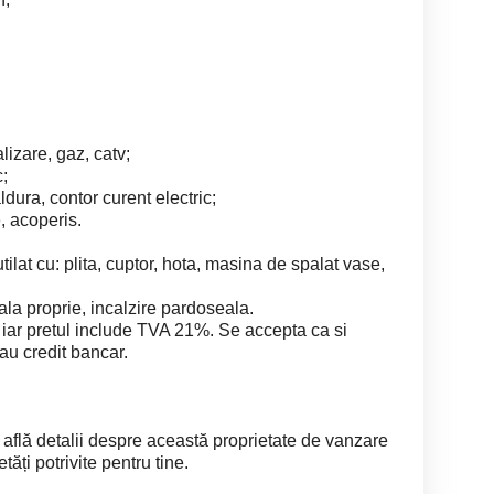
alizare, gaz, catv;
c;
dura, contor curent electric;
e, acoperis.
ilat cu: plita, cuptor, hota, masina de spalat vase,
ala proprie, incalzire pardoseala.
 iar pretul include TVA 21%. Se accepta ca si
au credit bancar.
 află detalii despre această proprietate de vanzare
tăți potrivite pentru tine.