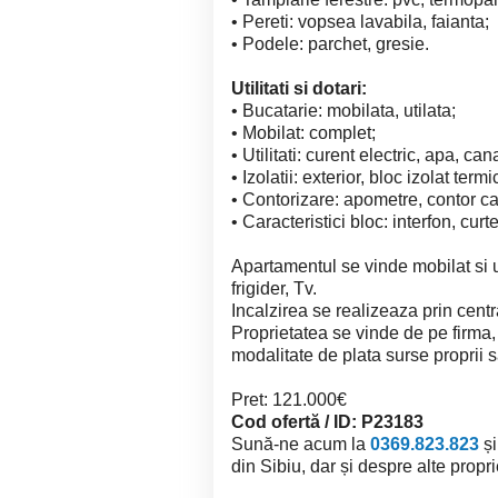
• Pereti: vopsea lavabila, faianta;
• Podele: parchet, gresie.
Utilitati si dotari:
• Bucatarie: mobilata, utilata;
• Mobilat: complet;
• Utilitati: curent electric, apa, can
• Izolatii: exterior, bloc izolat termi
• Contorizare: apometre, contor cal
• Caracteristici bloc: interfon, curt
Apartamentul se vinde mobilat si ut
frigider, Tv.
Incalzirea se realizeaza prin centr
Proprietatea se vinde de pe firma,
modalitate de plata surse proprii s
Pret: 121.000€
Cod ofertă / ID: P23183
Sună-ne acum la
0369.823.823
și
din Sibiu, dar și despre alte proprie