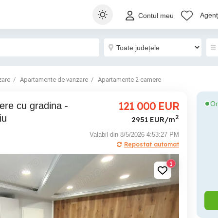
Agenți
Contul meu
zare
Apartamente de vanzare
Apartamente 2 camere
121 000
EUR
On
iu
2
2951 EUR/m
Valabil din 8/5/2026 4:53:27 PM
Repostat automat
1