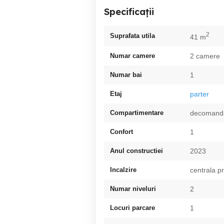
Specificații
2
Suprafata utila
41 m
Numar camere
2 camere
Numar bai
1
Etaj
parter
Compartimentare
decomand
Confort
1
Anul constructiei
2023
Incalzire
centrala p
Numar niveluri
2
Locuri parcare
1