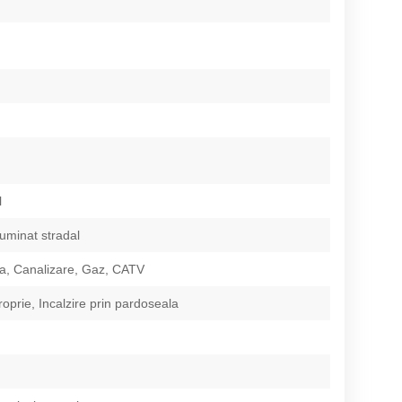
l
Iluminat stradal
a, Canalizare, Gaz, CATV
roprie, Incalzire prin pardoseala