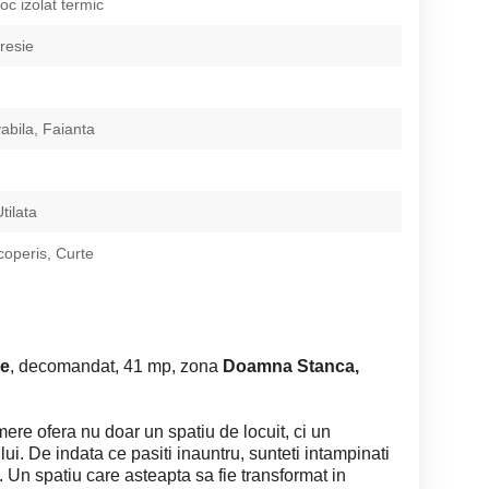
loc izolat termic
resie
abila, Faianta
tilata
coperis, Curte
re
, decomandat, 41 mp, zona
Doamna Stanca,
re ofera nu doar un spatiu de locuit, ci un
lui. De indata ce pasiti inauntru, sunteti intampinati
. Un spatiu care asteapta sa fie transformat in