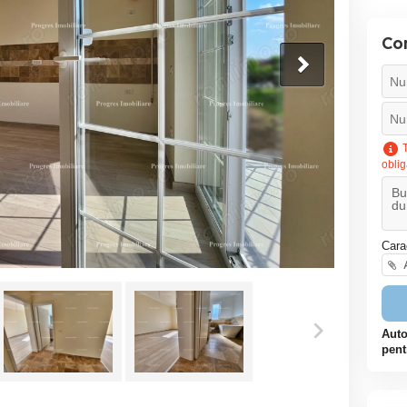
Co
T
oblig
Cara
A
Auto
pent