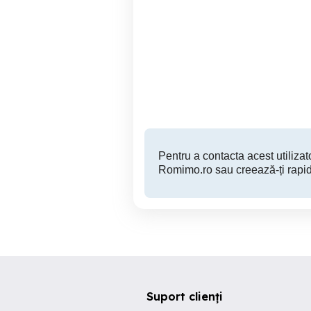
Apartament superb cu 2
Apartament 2 camere -
camere si gradina de 66
mp I Freidorf
Ti
Timisoara
108,000 EUR
Pentru a contacta acest utilizato
Romimo.ro sau creează-ți rapid
Suport clienți