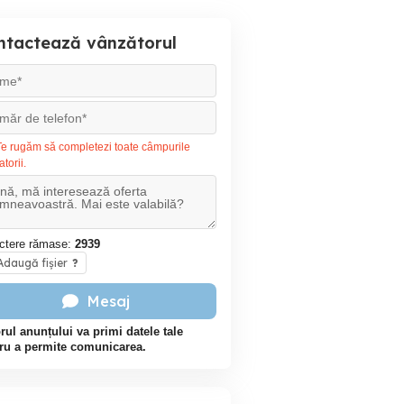
ntactează vânzătorul
e rugăm să completezi toate câmpurile
atorii.
ctere rămase:
2939
daugă fișier
?
Mesaj
rul anunțului va primi datele tale
ru a permite comunicarea.