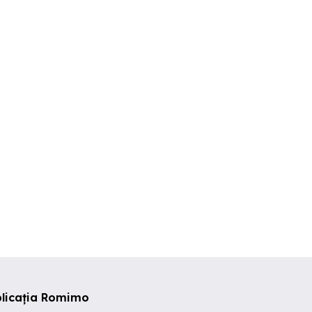
2 Camere - 52 mp - 98.600
Apartament 2 camere,
 In oras. Nou
euro TVA Inclus
finisaje premi
Torontalului/Me
imisoara
Timisoara
Timisoara
,000 EUR
98,600 EUR
113,150 EU
plicația Romimo