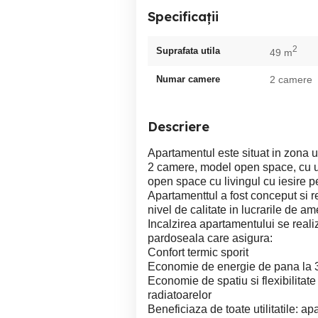
Specificații
2
Suprafata utila
49 m
Numar camere
2 camere
Descriere
Apartamentul este situat in zona uni
2 camere, model open space, cu u
open space cu livingul cu iesire pe
Apartamenttul a fost conceput si rea
nivel de calitate in lucrarile de ame
Incalzirea apartamentului se reali
pardoseala care asigura:
Confort termic sporit
Economie de energie de pana la
Economie de spatiu si flexibilitat
radiatoarelor
Beneficiaza de toate utilitatile: apa