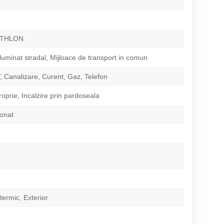
ATHLON
Iluminat stradal, Mijloace de transport in comun
 Canalizare, Curent, Gaz, Telefon
roprie, Incalzire prin pardoseala
ionat
 termic, Exterior