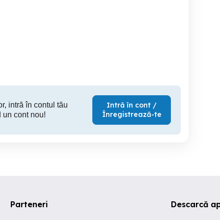
Apartament 2 camere zona
Apartament emblematic in
aicu zona Fat-Frumos
Banu Maracine
Palatul
D: RH-45010-property
Arad
Arad
48,500 EUR
69,900 EUR
180
r, intră în contul tău
Intră în cont /
Înregistrează-te
 un cont nou!
Parteneri
Descarcă a