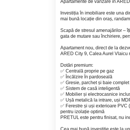
Apartamente de vânzare în ARED C
Investiția în imobiliare este una d
mai bună locație din oraș, randam
Scapă de stresul amenajărilor – îț
gata de mutare sau închiriere, per
Apartament nou, direct de la dezvo
ARED City 9, Calea Aurel Vlaicu n
Dotări premium:
✅ Centrală proprie pe gaz
✅ Încălzire în pardoseală
✅ Gresie, parchet și baie complet
✅ Sistem de casă inteligentă
✅ Mobilier și electrocasnice inclu
✅ Ușă metalică la intrare, uși MDF 
✅ Ferestre și uși exterioare PVC (gr
pentru izolație optimă
PRETUL este pentru finisat, nu in
Cea mai bună investiție este la un