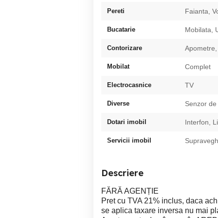
Pereti
Faianta, V
Bucatarie
Mobilata, U
Contorizare
Apometre,
Mobilat
Complet
Electrocasnice
TV
Diverse
Senzor de
Dotari imobil
Interfon, L
Servicii imobil
Supravegh
Descriere
FĂRĂ AGENȚIE
Pret cu TVA 21% inclus, daca achiz
se aplica taxare inversa nu mai pl