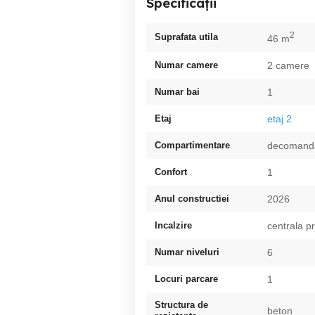
Specificații
2
Suprafata utila
46 m
Numar camere
2 camere
Numar bai
1
Etaj
etaj 2
Compartimentare
decomand
Confort
1
Anul constructiei
2026
Incalzire
centrala p
Numar niveluri
6
Locuri parcare
1
Structura de
beton