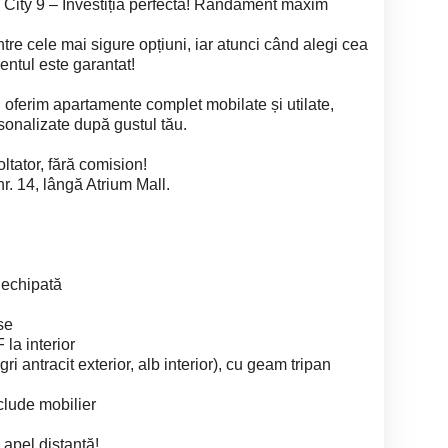
ity 9 – Investiția perfectă! Randament maxim
intre cele mai sigure opțiuni, iar atunci când alegi cea
entul este garantat!
i oferim apartamente complet mobilate și utilate,
sonalizate după gustul tău.
ltator, fără comision!
r. 14, lângă Atrium Mall.
 echipată
se
la interior
i antracit exterior, alb interior), cu geam tripan
clude mobilier
 apel distanță!