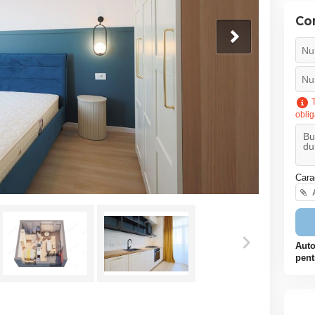
Co
T
oblig
Cara
A
Auto
pent