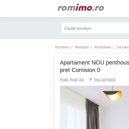
rom
imo
.ro
Romimo
Anunțuri
Imobiliare
De van
Apartament NOU penthouse la cel mai mic
pret Comision 0
Arad
,
Arad
uta
Vezi pe hartă