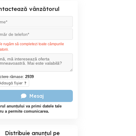
ntactează vânzătorul
e rugăm să completezi toate câmpurile
atorii.
ctere rămase:
2939
daugă fișier
?
Mesaj
rul anunțului va primi datele tale
ru a permite comunicarea.
Distribuie anunțul pe