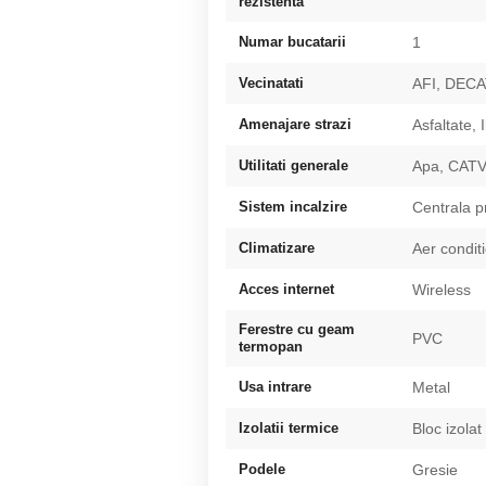
rezistenta
Numar bucatarii
1
Vecinatati
AFI, DEC
Amenajare strazi
Asfaltate, 
Utilitati generale
Apa, CATV,
Sistem incalzire
Centrala p
Climatizare
Aer condit
Acces internet
Wireless
Ferestre cu geam
PVC
termopan
Usa intrare
Metal
Izolatii termice
Bloc izolat
Podele
Gresie