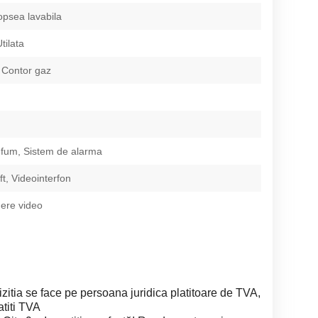
opsea lavabila
tilata
 Contor gaz
 fum, Sistem de alarma
ift, Videointerfon
ere video
itia se face pe persoana juridica platitoare de TVA,
atiti TVA