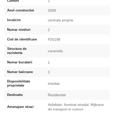
Confort
1
Anul constructiei
2008
Incalzire
centrala proprie
Numar niveluri
2
Cod de identificare
P25198
Structura de
caramida
rezistenta
Numar bucatarii
1
Numar balcoane
1
Disponibilitate
imediat
proprietate
Destinatie
Rezidential
Asfaltate, Iluminat stradal, Mijloace
Amenajare strazi
de transport in comun