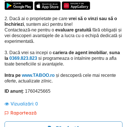
2. Dacă ai o proprietate pe care
vrei să o vinzi sau să o
închiriezi
, suntem aici pentru tine!
Contactează-ne pentru o
evaluare gratuită
fără obligații și
vei descoperi avantajele de a lucra cu o echipă dedicată și
experimentată.
3. Dacă vrei sa incepi o
cariera de agent imobiliar
,
suna
la
0369.823.823
si programeaza o intalnire pentru a afla
toate beneficiile si avantajele.
Intra pe
www.TABOO.ro
și descoperă cele mai recente
oferte, actualizate zilnic.
ID anunț
: 1760425665
Vizualizări:
0
Raportează