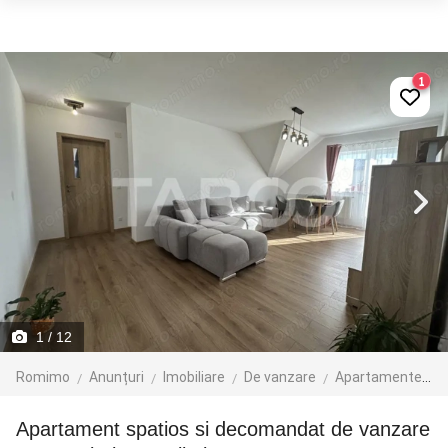
1
1
/ 12
Romimo
Anunțuri
Imobiliare
De vanzare
Apartamente de vanzare
Apartament spatios si decomandat de vanzare