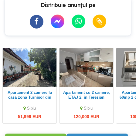
Distribuie anunțul pe
Apartament 2 camere la
Apartament cu 2 camere,
Apartament de vanzare
casa zona Turnisor din
ETAJ 2, in Terezian
60mp 2 
Sibiu
Jud.Sibiu
parcare 
Sibiu
Sibiu
51,999 EUR
120,000 EUR
10