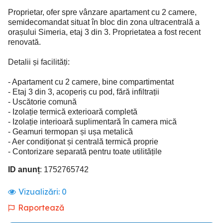
Proprietar, ofer spre vânzare apartament cu 2 camere,
semidecomandat situat în bloc din zona ultracentrală a
orașului Simeria, etaj 3 din 3. Proprietatea a fost recent
renovată.
Detalii și facilități:
- Apartament cu 2 camere, bine compartimentat
- Etaj 3 din 3, acoperiș cu pod, fără infiltrații
- Uscătorie comună
- Izolație termică exterioară completă
- Izolație interioară suplimentară în camera mică
- Geamuri termopan și ușa metalică
- Aer condiționat și centrală termică proprie
- Contorizare separată pentru toate utilitățile
ID anunț
: 1752765742
Vizualizări:
0
Raportează