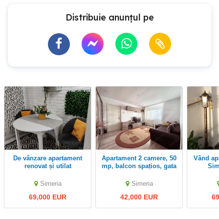
Distribuie anunțul pe
De vânzare apartament
Apartament 2 camere, 50
Vând apartament superb
renovat și utilat
mp, balcon spațios, gata
Sim
complet,și izolat pe
de mutare, zona Simeria
exterior
Simeria
Simeria
69,000 EUR
42,000 EUR
6