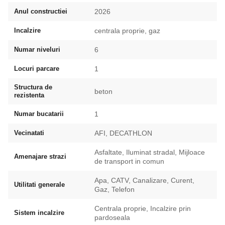
Anul constructiei
2026
Incalzire
centrala proprie, gaz
Numar niveluri
6
Locuri parcare
1
Structura de
beton
rezistenta
Numar bucatarii
1
Vecinatati
AFI, DECATHLON
Asfaltate, Iluminat stradal, Mijloace
Amenajare strazi
de transport in comun
Apa, CATV, Canalizare, Curent,
Utilitati generale
Gaz, Telefon
Centrala proprie, Incalzire prin
Sistem incalzire
pardoseala