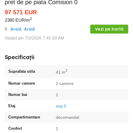
pret de pe piata Comision 0
97 571
EUR
2
2380 EUR/m
Arad
,
Arad
Vezi pe hartă
Valabil din 7/2/2026 7:45:50 AM
Specificații
2
Suprafata utila
41 m
Numar camere
2 camere
Numar bai
1
Etaj
etaj 5
Compartimentare
decomandat
Confort
1