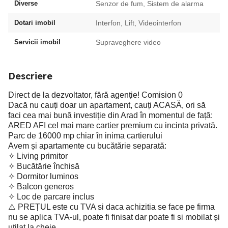
Diverse
Senzor de fum, Sistem de alarma
Dotari imobil
Interfon, Lift, Videointerfon
Servicii imobil
Supraveghere video
Descriere
Direct de la dezvoltator, fără agenție! Comision 0
Dacă nu cauți doar un apartament, cauți ACASĂ, ori să
faci cea mai bună investiție din Arad în momentul de față:
ARED AFI cel mai mare cartier premium cu incinta privată.
Parc de 16000 mp chiar în inima cartierului
Avem și apartamente cu bucătărie separată:
✧ Living primitor
✧ Bucătărie închisă
✧ Dormitor luminos
✧ Balcon generos
✧ Loc de parcare inclus
⚠️ PREȚUL este cu TVA si daca achizitia se face pe firma
nu se aplica TVA-ul, poate fi finisat dar poate fi si mobilat și
utilat la cheie.