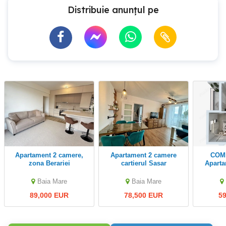
Distribuie anunțul pe
Apartament 2 camere,
Apartament 2 camere
COMISION ZERO-
zona Berariei
cartierul Sasar
Apartamen
imo
Constan
Baia Mare
Baia Mare
89,000 EUR
78,500 EUR
5