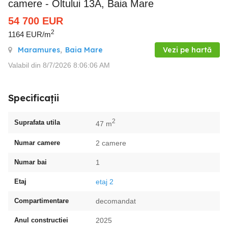
camere - Oltului 13A, Baia Mare
54 700
EUR
2
1164 EUR/m
Maramures
,
Baia Mare
Vezi pe hartă
Valabil din 8/7/2026 8:06:06 AM
Specificații
2
Suprafata utila
47 m
Numar camere
2 camere
Numar bai
1
Etaj
etaj 2
Compartimentare
decomandat
Anul constructiei
2025