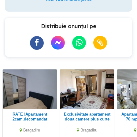
Distribuie anunțul pe
RATE !Apartament
Exclusivitate apartament
Apartament cu 2 camere
2cam.decomandat
doua camere plus curte
70 mp
DNCB
co
Bragadiru
Bragadiru