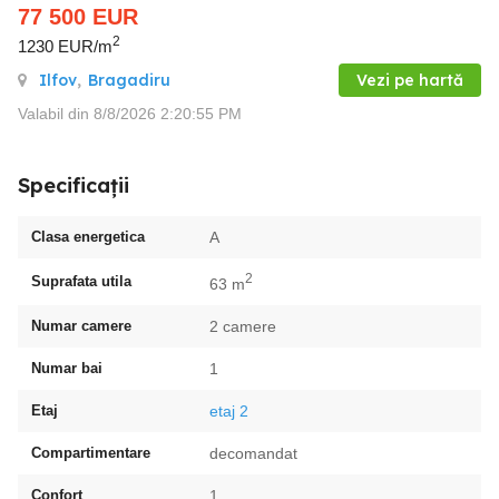
77 500
EUR
2
1230 EUR/m
Ilfov
,
Bragadiru
Vezi pe hartă
Valabil din 8/8/2026 2:20:55 PM
Specificații
Clasa energetica
A
2
Suprafata utila
63 m
Numar camere
2 camere
Numar bai
1
Etaj
etaj 2
Compartimentare
decomandat
Confort
1