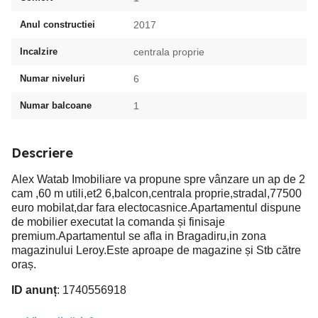
Anul constructiei
2017
Incalzire
centrala proprie
Numar niveluri
6
Numar balcoane
1
Descriere
Alex Watab Imobiliare va propune spre vânzare un ap de 2
cam ,60 m utili,et2 6,balcon,centrala proprie,stradal,77500
euro mobilat,dar fara electocasnice.Apartamentul dispune
de mobilier executat la comanda și finisaje
premium.Apartamentul se afla in Bragadiru,in zona
magazinului Leroy.Este aproape de magazine și Stb către
oraș.
ID anunț
: 1740556918