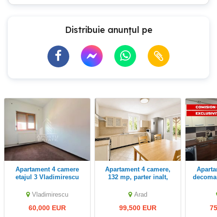
Distribuie anunțul pe
Apartament 4 camere
Apartament 4 camere,
Apartament 4 camere
etajul 3 Vladimirescu
132 mp, parter inalt,
decoman
Piata Catedralei
pe doua
Vladimirescu
Arad
60,000 EUR
99,500 EUR
7