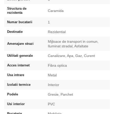
Structura de
Caramida
rezistenta
Numar bucatarii
1
Destinatie
Rezidential
Mijloace de transport in comun,
Amenajare strazi
Iluminat stradal, Asfaltate
Utilitati generale
Canalizare, Apa, Gaz, Curent
Acces internet
Fibra optica
Usa intrare
Metal
Izolatii termice
Interior
Podele
Gresie, Parchet
Usi interior
PVC
Bucatarie
Mobilata