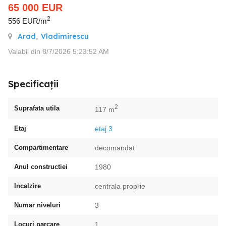
65 000
EUR
2
556 EUR/m
Arad
,
Vladimirescu
Valabil din 8/7/2026 5:23:52 AM
Specificații
2
Suprafata utila
117 m
Etaj
etaj 3
Compartimentare
decomandat
Anul constructiei
1980
Incalzire
centrala proprie
Numar niveluri
3
Locuri parcare
1