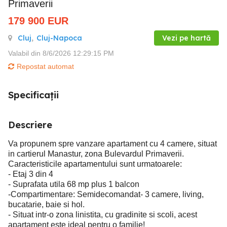
Primaverii
179 900
EUR
Cluj
,
Cluj-Napoca
Vezi pe hartă
Valabil din 8/6/2026 12:29:15 PM
Repostat automat
Specificații
Descriere
Va propunem spre vanzare apartament cu 4 camere, situat
in cartierul Manastur, zona Bulevardul Primaverii.
Caracteristicile apartamentului sunt urmatoarele:
- Etaj 3 din 4
- Suprafata utila 68 mp plus 1 balcon
-Compartimentare: Semidecomandat- 3 camere, living,
bucatarie, baie si hol.
- Situat intr-o zona linistita, cu gradinite si scoli, acest
apartament este ideal pentru o familie!