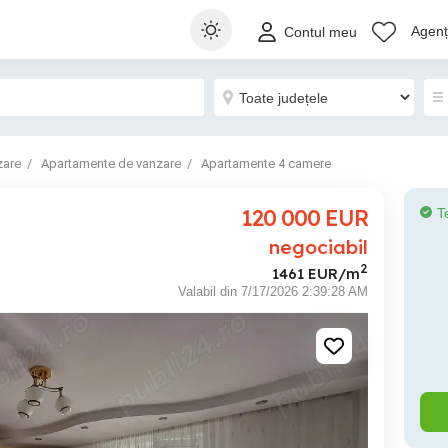
Agenți
Contul meu
zare
Apartamente de vanzare
Apartamente 4 camere
120 000
EUR
T
negociabil
2
1461 EUR/m
Valabil din 7/17/2026 2:39:28 AM