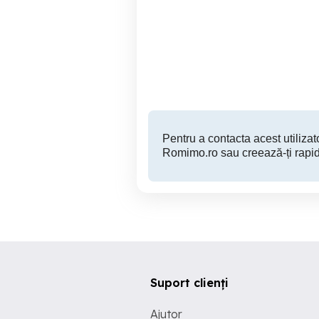
Apartament 4 camere, 77
mp, Blaj – spațios și
luminos
Blaj
90,000 EUR
Pentru a contacta acest utilizato
Romimo.ro sau creează-ți rapid
Suport clienți
Ajutor