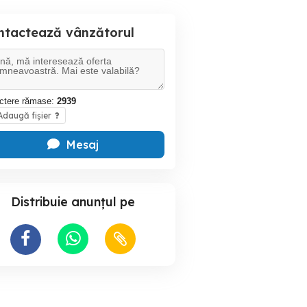
ntactează vânzătorul
ctere rămase:
2939
daugă fișier
?
Mesaj
Distribuie anunțul pe