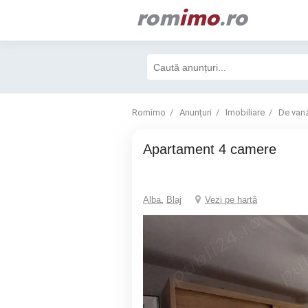
rom
imo
.ro
Romimo
Anunțuri
Imobiliare
De van
Apartament 4 camere
Alba
,
Blaj
Vezi pe hartă