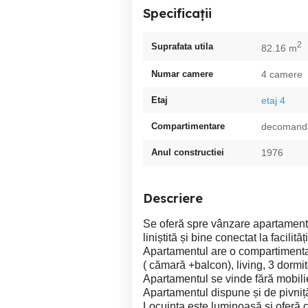
Specificații
2
Suprafata utila
82.16 m
Numar camere
4 camere
Etaj
etaj 4
Compartimentare
decomand
Anul constructiei
1976
Descriere
Se oferă spre vânzare apartament c
liniștită și bine conectat la facilită
Apartamentul are o compartimentare
( cămară +balcon), living, 3 dormit
Apartamentul se vinde fără mobili
Apartamentul dispune și de pivniț
Locuința este luminoasă și oferă c