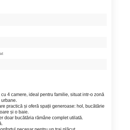
at
u 4 camere, ideal pentru familie, situat intr-o zonă
ți urbane.
 practică și oferă spații generoase: hol, bucătărie
oare și o baie.
er doar bucătăria rămâne complet utilată.
ă.
onfortul necesar pentru un trai plăcut.