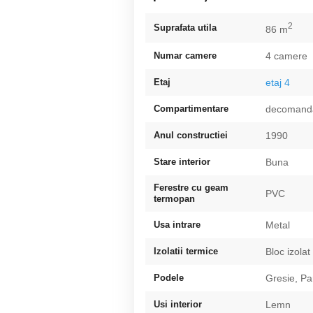
2
Suprafata utila
86 m
Numar camere
4 camere
Etaj
etaj 4
Compartimentare
decomand
Anul constructiei
1990
Stare interior
Buna
Ferestre cu geam
PVC
termopan
Usa intrare
Metal
Izolatii termice
Bloc izolat
Podele
Gresie, Pa
Usi interior
Lemn