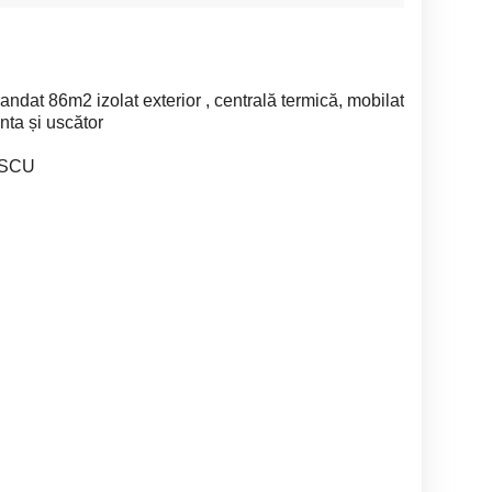
at 86m2 izolat exterior , centrală termică, mobilat
nta și uscător
ESCU