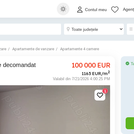
Agenți
Contul meu
zare
Apartamente de vanzare
Apartamente 4 camere
100 000
EUR
T
re decomandat
2
1163 EUR/m
Valabil din 7/21/2026 4:00:25 PM
1