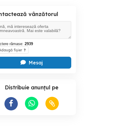
ntactează vânzătorul
ctere rămase:
2939
daugă fișier
?
Mesaj
Distribuie anunțul pe