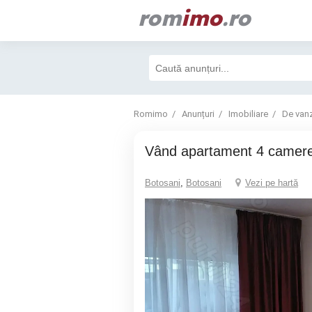
rom
imo
.ro
Romimo
Anunțuri
Imobiliare
De van
Vând apartament 4 came
Botosani
,
Botosani
Vezi pe hartă