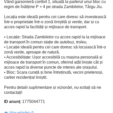
Vând garsonieră confort 1, situată la parterul unui bloc cu
regim de înălțime P + 4 pe strada Zambilelor, Târgu Jiu.
Locația este ideală pentru cei care doresc să investească
într-o proprietate într-o zonă liniștită și verde, dar și cu
acces rapid la facilități și mijloace de transport.
• Locație: Strada Zambilelor cu acces rapid la la mijloace
de transport în comun stație de autobuz, troleu.
• Locație ideală pentru cei care doresc să locuiască într-o
zonă verde, aproape de natură.
• Accesibilitate: Ușor accesibilă cu mașina personală și
mijloace de transport în comun, oferind atât liniște cât și
acces rapid la diverse puncte de interes ale orașului.
• Bloc: Scara curată și bine întreținută, vecini prietenoși,
cartier rezidențial liniștit.
Pentru detalii suplimentare și vizionări, nu ezitați să ne
contactați!
ID anunț
: 1775044771
Vizualizări:
0