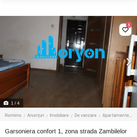
5
1
/ 4
Romimo
Anunțuri
Imobiliare
De vanzare
Apartamente de vanzare
Garsoniera confort 1, zona strada Zambilelor