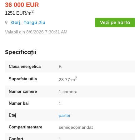
36 000
EUR
2
1251 EUR/m
Gorj
,
Targu Jiu
Vezi pe hartă
Valabil din 8/6/2026 7:30:31 AM
Specificații
Clasa energetica
B
2
Suprafata utila
28.77 m
Numar camere
1 camera
Numar bai
1
Etaj
parter
Compartimentare
semidecomandat
Confort
1