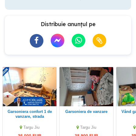
Distribuie anunțul pe
Garsoniera confort 1 de
Garsoniera de vanzare
Vând g
vanzare, strada
Hidrocentralei, Targu Jiu
Targu Jiu
Targu Jiu
36,000 EUR
38,900 EUR
3