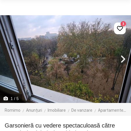
3
1
/ 5
Romimo
Anunțuri
Imobiliare
De vanzare
Apartamente de vanzare
Garsonieră cu vedere spectaculoasă către