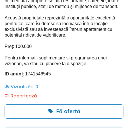
În imediata apropiere se află restaurante, cafenele, teatre,
instituții publice, stații de metrou și mijloace de transport.
Această proprietate reprezintă o oportunitate excelentă
pentru cei care își doresc să locuiască într-o locație
exclusivistă sau să investească într-un apartament cu
potențial ridicat de valorificare.
Preț: 100.000
Pentru informații suplimentare și programarea unei
vizionări, vă stau cu plăcere la dispoziție.
ID anunț
: 1741546545
Vizualizări:
0
Raportează
Fă ofertă