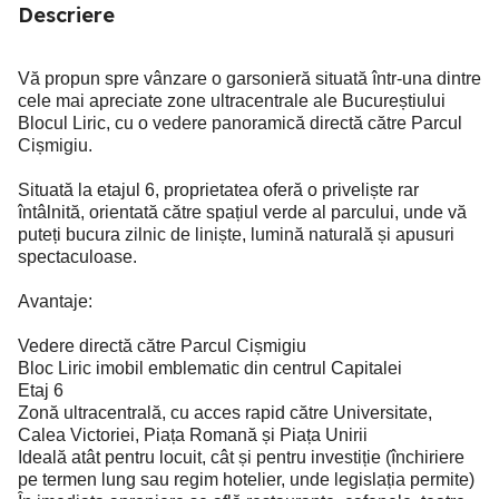
Descriere
Vă propun spre vânzare o garsonieră situată într-una dintre
cele mai apreciate zone ultracentrale ale Bucureștiului
Blocul Liric, cu o vedere panoramică directă către Parcul
Cișmigiu.
Situată la etajul 6, proprietatea oferă o priveliște rar
întâlnită, orientată către spațiul verde al parcului, unde vă
puteți bucura zilnic de liniște, lumină naturală și apusuri
spectaculoase.
Avantaje:
Vedere directă către Parcul Cișmigiu
Bloc Liric imobil emblematic din centrul Capitalei
Etaj 6
Zonă ultracentrală, cu acces rapid către Universitate,
Calea Victoriei, Piața Romană și Piața Unirii
Ideală atât pentru locuit, cât și pentru investiție (închiriere
pe termen lung sau regim hotelier, unde legislația permite)