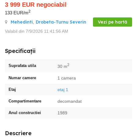
3 999
EUR
negociabil
2
133 EUR/m
Mehedinti
,
Drobeta-Turnu Severin
Vezi pe hartă
Valabil din 7/9/2026 11:41:56 AM
Specificații
2
Suprafata utila
30 m
Numar camere
1 camera
Etaj
etaj 1
Compartimentare
decomandat
Anul constructiei
1989
Descriere