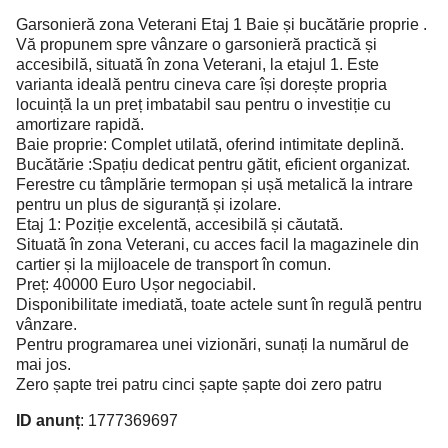
Garsonieră zona Veterani Etaj 1 Baie și bucătărie proprie .
Vă propunem spre vânzare o garsonieră practică și
accesibilă, situată în zona Veterani, la etajul 1. Este
varianta ideală pentru cineva care își dorește propria
locuință la un preț imbatabil sau pentru o investiție cu
amortizare rapidă.
Baie proprie: Complet utilată, oferind intimitate deplină.
Bucătărie :Spațiu dedicat pentru gătit, eficient organizat.
Ferestre cu tâmplărie termopan și ușă metalică la intrare
pentru un plus de siguranță și izolare.
Etaj 1: Poziție excelentă, accesibilă și căutată.
Situată în zona Veterani, cu acces facil la magazinele din
cartier și la mijloacele de transport în comun.
Preț: 40000 Euro Ușor negociabil.
Disponibilitate imediată, toate actele sunt în regulă pentru
vânzare.
Pentru programarea unei vizionări, sunați la numărul de
mai jos.
Zero șapte trei patru cinci șapte șapte doi zero patru
ID anunț
: 1777369697