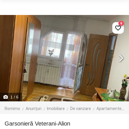
9
1
/ 6
Romimo
Anunțuri
Imobiliare
De vanzare
Apartamente de vanzare
Garsonieră Veterani-Alion