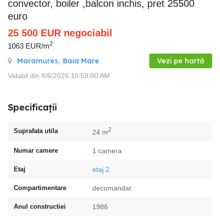
convector, boiler ,balcon inchis, pret 25500
euro
25 500
EUR
negociabil
2
1063 EUR/m
Maramures
,
Baia Mare
Vezi pe hartă
Valabil din 8/6/2026 10:59:00 AM
Specificații
2
Suprafata utila
24 m
Numar camere
1 camera
Etaj
etaj 2
Compartimentare
decomandat
Anul constructiei
1986