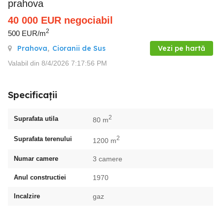
prahova
40 000
EUR
negociabil
2
500 EUR/m
Prahova
,
Cioranii de Sus
Vezi pe hartă
Valabil din 8/4/2026 7:17:56 PM
Specificații
2
Suprafata utila
80 m
2
Suprafata terenului
1200 m
Numar camere
3 camere
Anul constructiei
1970
Incalzire
gaz