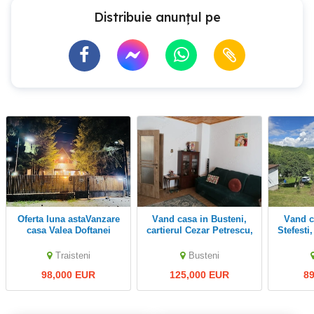
Distribuie anunțul pe
Oferta luna astaVanzare
Vand casa in Busteni,
Vand casa noua zona
casa Valea Doftanei
cartierul Cezar Petrescu,
Stefesti
Traisteni
departe de traficul si
Alu
aglomeratia de pe DN1,
Traisteni
Busteni
in apr
98,000 EUR
125,000 EUR
8