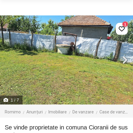
1
1
/ 7
Romimo
Anunțuri
Imobiliare
De vanzare
Case de vanzare
Se vinde proprietate in comuna Cioranii de sus