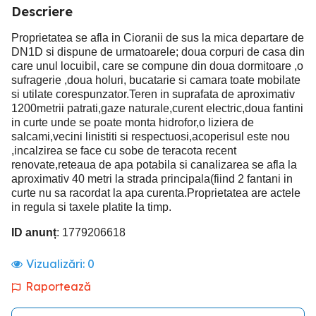
Descriere
Proprietatea se afla in Cioranii de sus la mica departare de
DN1D si dispune de urmatoarele; doua corpuri de casa din
care unul locuibil, care se compune din doua dormitoare ,o
sufragerie ,doua holuri, bucatarie si camara toate mobilate
si utilate corespunzator.Teren in suprafata de aproximativ
1200metrii patrati,gaze naturale,curent electric,doua fantini
in curte unde se poate monta hidrofor,o liziera de
salcami,vecini linistiti si respectuosi,acoperisul este nou
,incalzirea se face cu sobe de teracota recent
renovate,reteaua de apa potabila si canalizarea se afla la
aproximativ 40 metri la strada principala(fiind 2 fantani in
curte nu sa racordat la apa curenta.Proprietatea are actele
in regula si taxele platite la timp.
ID anunț
: 1779206618
Vizualizări:
0
Raportează