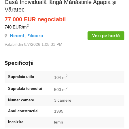
Casă Individuală lângă Mănăstirile Agapia și
Văratec
77 000
EUR
negociabil
2
740 EUR/m
Neamt
,
Filioara
Vezi pe hartă
Valabil din 8/7/2026 1:05:31 PM
Specificații
2
Suprafata utila
104 m
2
Suprafata terenului
500 m
Numar camere
3 camere
Anul constructiei
1995
Incalzire
lemn