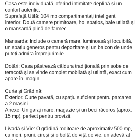
Casa este individuală, oferind intimitate deplină și un
confort autentic.
Suprafață Utilă: 104 mp compartimentați inteligent.
Interior: Două camere primitoare, hol spațios, baie utilată și
o mansardă plină de farmec.
Mansarda: Include o cameră mare, luminoasă și locuibilă,
un spațiu generos pentru depozitare și un balcon de unde
puteți admira împrejurimile.
Dotări: Casa păstrează căldura tradițională prin sobe de
teracotă și se vinde complet mobilată și utilată, exact cum
apare în imagini.
Curte și Grădină:
Exterior: Curte pavată, cu spațiu suficient pentru parcarea
a 2 mașini.
Anexe: Un garaj mare, magazie și un beci răcoros (aprox.
15 mp), perfect pentru provizii.
Livadă și Vie: O grădină roditoare de aproximativ 500 mp,
cu meri, pruni, cireși și o boltă de viță de vie, un adevărat