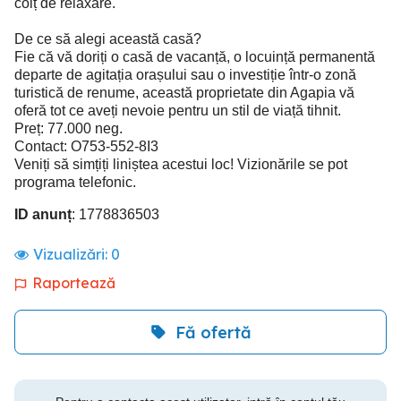
colț de relaxare.
De ce să alegi această casă?
Fie că vă doriți o casă de vacanță, o locuință permanentă
departe de agitația orașului sau o investiție într-o zonă
turistică de renume, această proprietate din Agapia vă
oferă tot ce aveți nevoie pentru un stil de viață tihnit.
Preț: 77.000 neg.
Contact: O753-552-8I3
Veniți să simțiți liniștea acestui loc! Vizionările se pot
programa telefonic.
ID anunț
: 1778836503
Vizualizări:
0
Raportează
Fă ofertă