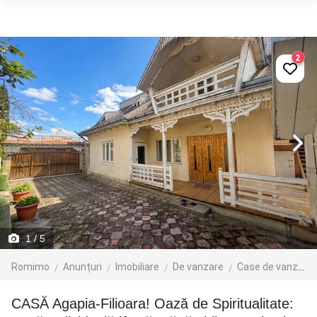
2
1
/ 5
Romimo
Anunțuri
Imobiliare
De vanzare
Case de vanzare
CASĂ Agapia-Filioara! Oază de Spiritualitate: