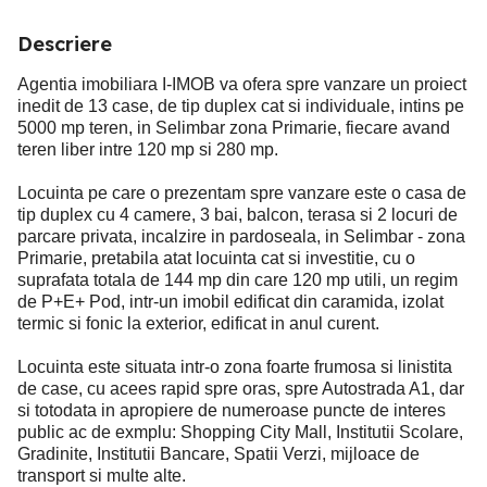
Descriere
Agentia imobiliara I-IMOB va ofera spre vanzare un proiect
inedit de 13 case, de tip duplex cat si individuale, intins pe
5000 mp teren, in Selimbar zona Primarie, fiecare avand
teren liber intre 120 mp si 280 mp.
Locuinta pe care o prezentam spre vanzare este o casa de
tip duplex cu 4 camere, 3 bai, balcon, terasa si 2 locuri de
parcare privata, incalzire in pardoseala, in Selimbar - zona
Primarie, pretabila atat locuinta cat si investitie, cu o
suprafata totala de 144 mp din care 120 mp utili, un regim
de P+E+ Pod, intr-un imobil edificat din caramida, izolat
termic si fonic la exterior, edificat in anul curent.
Locuinta este situata intr-o zona foarte frumosa si linistita
de case, cu acees rapid spre oras, spre Autostrada A1, dar
si totodata in apropiere de numeroase puncte de interes
public ac de exmplu: Shopping City Mall, Institutii Scolare,
Gradinite, Institutii Bancare, Spatii Verzi, mijloace de
transport si multe alte.