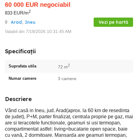
60 000
EUR
negociabil
2
833 EUR/m
Arad
,
Ineu
Vezi pe hartă
Valabil din 7/18/2026 10:31:45 AM
Specificații
2
Suprafata utila
72 m
Numar camere
3 camere
Descriere
Vând casă in Ineu, jud. Arad(aprox. la 60 km de resedinta
de judet), P+M, parter finalizat, centrala proprie pe gaz, mai
are si teracotele functionale, geamuri si usi termopan,
compartimentat astfel: living+bucatarie open space, baie
cu vană, 2 dormitoare. Mansarda are geamuri termopan,