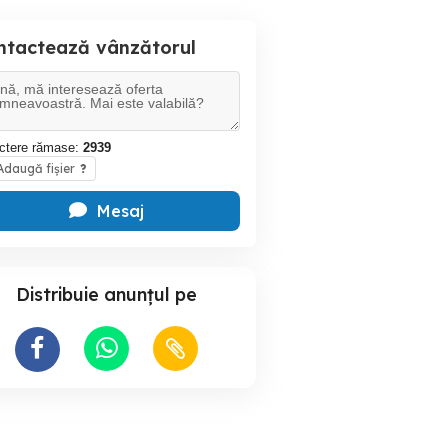
ntactează vânzătorul
ctere rămase:
2939
daugă fișier
?
Mesaj
Distribuie anunțul pe