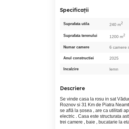
Specificații
2
Suprafata utila
240 m
2
Suprafata terenului
1200 m
Numar camere
6 camere 
Anul constructiei
2025
Incalzire
lemn
Descriere
Se vinde casa la rosu in sat Văd
Roznov si 31 Km de Piatra Neamt ,
se află la șosea , are ca utilitati a
electric . Casa este structurata astf
trei camere , baie , bucatarie la et