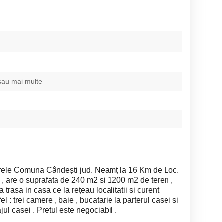
sau mai multe
urele Comuna Cândești jud. Neamț la 16 Km de Loc.
 are o suprafata de 240 m2 si 1200 m2 de teren ,
pa trasa in casa de la rețeau localitatii si curent
el : trei camere , baie , bucatarie la parterul casei si
ajul casei . Pretul este negociabil .