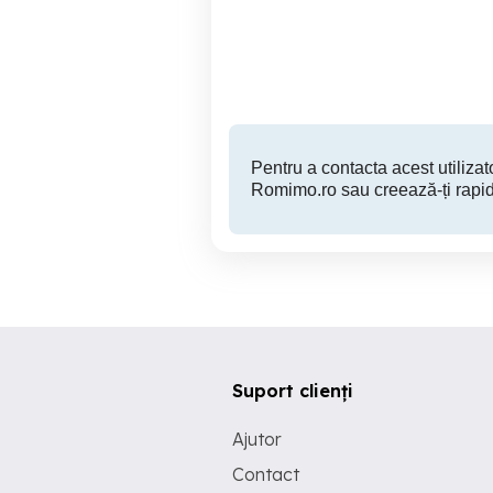
te
Roman
207,000 EUR
Pentru a contacta acest utilizato
Romimo.ro sau creează-ți rapid
Suport clienți
Ajutor
Contact