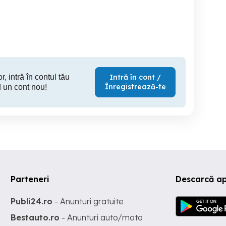
ren in statiunea Durau
minute de oras,cadru
cadru nat
natural mirific
fac
Piatra Neamt
Piatra Neamt
Pia
120,000 EUR
160,000 EUR
195
r, intră în contul tău
Intră în cont /
Înregistrează-te
 un cont nou!
Parteneri
Descarcă a
Publi24.ro
- Anunturi gratuite
Bestauto.ro
- Anunturi auto/moto