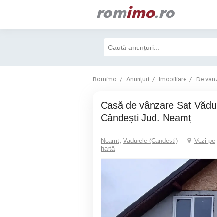
rom
imo
.ro
Romimo
Anunțuri
Imobiliare
De van
Casă de vânzare Sat Vădurele Comuna
Cândești Jud. Neamț
Neamt
,
Vadurele (Candesti)
Vezi pe
hartă