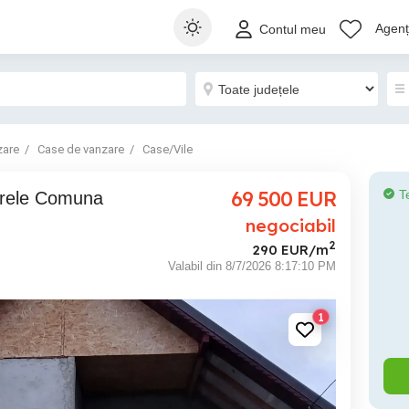
Agenți
Contul meu
zare
Case de vanzare
Case/Vile
69 500
EUR
T
negociabil
2
290 EUR/m
Valabil din 8/7/2026 8:17:10 PM
1