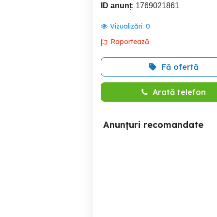
ID anunț
: 1769021861
Vizualizări:
0
Raportează
Fă ofertă
Arată telefon
Anunțuri recomandate
Casă 2013, teren 1366 mp,
Oaza de liniste la poalele
zonă centrală
Cea