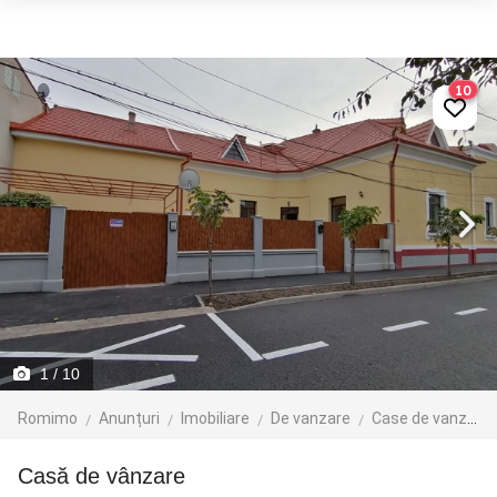
10
1
/ 10
Romimo
Anunțuri
Imobiliare
De vanzare
Case de vanzare
Casă de vânzare