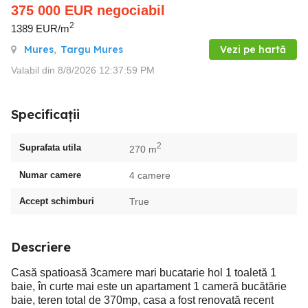
375 000
EUR
negociabil
2
1389 EUR/m
Mures
,
Targu Mures
Vezi pe hartă
Valabil din 8/8/2026 12:37:59 PM
Specificații
2
Suprafata utila
270 m
Numar camere
4 camere
Accept schimburi
True
Descriere
Casă spatioasă 3camere mari bucatarie hol 1 toaletă 1
baie, în curte mai este un apartament 1 cameră bucătărie
baie, teren total de 370mp, casa a fost renovată recent