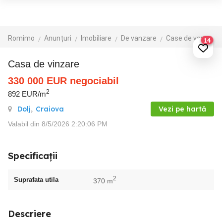
Romimo
Anunțuri
Imobiliare
De vanzare
Case de vanzare
14
Casa de vinzare
330 000
EUR
negociabil
2
892 EUR/m
Dolj
,
Craiova
Vezi pe hartă
Valabil din 8/5/2026 2:20:06 PM
Specificații
2
Suprafata utila
370 m
Descriere