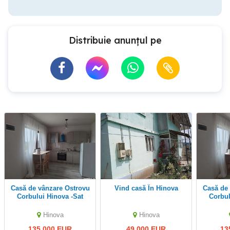
Distribuie anunțul pe
Casă de vânzare Ostrovu
vind casă În Hinova
Casă de vânzare Ostrovu
Corbului Hinova -Sat
Corbul
Nou
Hinova
Hinova
135,000 EUR
49,000 EUR
13