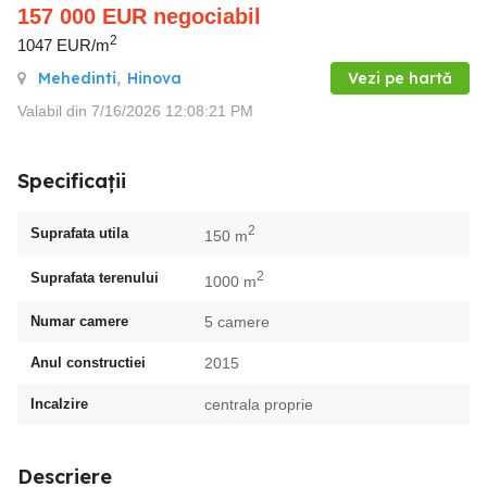
157 000
EUR
negociabil
2
1047 EUR/m
Mehedinti
,
Hinova
Vezi pe hartă
Valabil din 7/16/2026 12:08:21 PM
Specificații
2
Suprafata utila
150 m
2
Suprafata terenului
1000 m
Numar camere
5 camere
Anul constructiei
2015
Incalzire
centrala proprie
Descriere