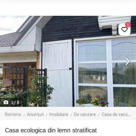
1
1
/ 8
Romimo
Anunțuri
Imobiliare
De vanzare
Case de vanzare
Casa ecologica din lemn stratificat