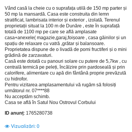
Vând casă la cheie cu o suprafața utilă de 150 mp parter și
50 mp la mansardă. Casa este construita din lemn
stratificat, lambrisata interior și exterior , izolată. Terenul
proprietații situat la 100 m de Dunăre , este în suprafață
totală de 1100 mp pe care se află amplasate
casa+anexele( magazie,garaj,foișoare , casa găinilor și un
spațiu de relaxare cu vatră ,grătar și balansoare.
Proprietatea dispune de o livadă de pomi fructiferi și o mini
grădină de zarzavaturi.
Casă este dotată cu panouri solare cu putere de 5,7kw , cu
centrală termică pe peleți, încălzire prin pardoseală și prin
calorifere, alimentare cu apă din fântână proprie prevăzută
cu hidrofor.
Pentru vizitarea amplasamentului vă rugăm să folosiți
următorul nr. 07****88
Nu acceptăm schimb.
Casa se află în Satul Nou Ostrovul Corbului
ID anunț
: 1765280738
Vizualizări:
0