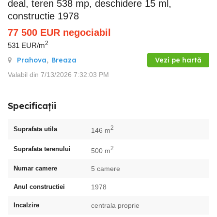
deal, teren 538 mp, deschidere 15 ml,
constructie 1978
77 500
EUR
negociabil
2
531 EUR/m
Prahova
,
Breaza
Vezi pe hartă
Valabil din 7/13/2026 7:32:03 PM
Specificații
2
Suprafata utila
146 m
2
Suprafata terenului
500 m
Numar camere
5 camere
Anul constructiei
1978
Incalzire
centrala proprie