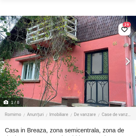
29
1
/ 8
Romimo
Anunțuri
Imobiliare
De vanzare
Case de vanzare
Casa in Breaza, zona semicentrala, zona de