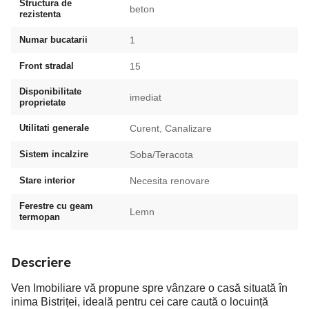
Structura de
beton
rezistenta
Numar bucatarii
1
Front stradal
15
Disponibilitate
imediat
proprietate
Utilitati generale
Curent, Canalizare
Sistem incalzire
Soba/Teracota
Stare interior
Necesita renovare
Ferestre cu geam
Lemn
termopan
Descriere
Ven Imobiliare vă propune spre vânzare o casă situată în
inima Bistriței, ideală pentru cei care caută o locuință