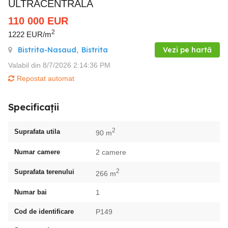
ULTRACENTRALA
110 000
EUR
2
1222 EUR/m
Bistrita-Nasaud
,
Bistrita
Vezi pe hartă
Valabil din 8/7/2026 2:14:36 PM
Repostat automat
Specificații
2
Suprafata utila
90 m
Numar camere
2 camere
2
Suprafata terenului
266 m
Numar bai
1
Cod de identificare
P149