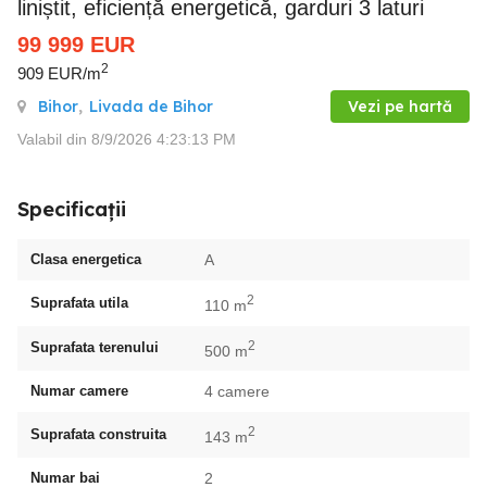
liniștit, eficiență energetică, garduri 3 laturi
99 999
EUR
2
909 EUR/m
Bihor
,
Livada de Bihor
Vezi pe hartă
Valabil din 8/9/2026 4:23:13 PM
Specificații
Clasa energetica
A
2
Suprafata utila
110 m
2
Suprafata terenului
500 m
Numar camere
4 camere
2
Suprafata construita
143 m
Numar bai
2