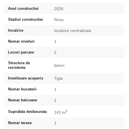
Anul constructiei
2026
Stadiul constructiei
Rosu
Incalzire
incalzire centralizata
Numar niveluri
1
Locuri parcare
2
Structura de
beton
rezistenta
Invelitoare acoperis
Tigla
Numar bucatarii
1
Numar balcoane
1
2
Suprafata desfasurata
143 m
Numar terase
1