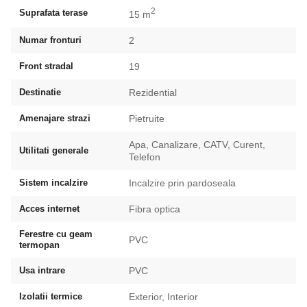
2
Suprafata terase
15 m
Numar fronturi
2
Front stradal
19
Destinatie
Rezidential
Amenajare strazi
Pietruite
Apa, Canalizare, CATV, Curent,
Utilitati generale
Telefon
Sistem incalzire
Incalzire prin pardoseala
Acces internet
Fibra optica
Ferestre cu geam
PVC
termopan
Usa intrare
PVC
Izolatii termice
Exterior, Interior