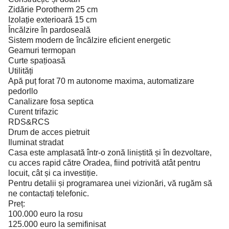
Zidărie Porotherm 25 cm
Izolație exterioară 15 cm
Încălzire în pardoseală
Sistem modern de încălzire eficient energetic
Geamuri termopan
Curte spațioasă
Utilități
Apă puț forat 70 m autonome maxima, automatizare
pedorllo
Canalizare fosa septica
Curent trifazic
RDS&RCS
Drum de acces pietruit
Iluminat stradat
Casa este amplasată într-o zonă liniștită și în dezvoltare,
cu acces rapid către Oradea, fiind potrivită atât pentru
locuit, cât și ca investiție.
Pentru detalii și programarea unei vizionări, vă rugăm să
ne contactați telefonic.
Preț:
100.000 euro la rosu
125.000 euro la semifinisat