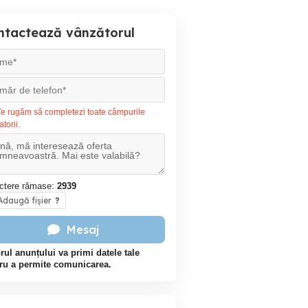
ntactează vânzătorul
e rugăm să completezi toate câmpurile
atorii.
ctere rămase:
2939
daugă fișier
?
Mesaj
rul anunțului va primi datele tale
ru a permite comunicarea.