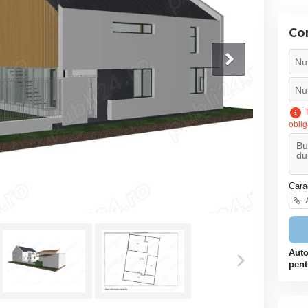
Co
T
oblig
Cara
A
Auto
pent