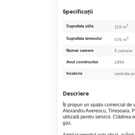
Specificații
2
Suprafata utila
119 m
2
Suprafata terenului
576 m
Numar camere
5 camere
Anul constructiei
1994
Incalzire
centrala p
Descriere
Îți propun un spațiu comercial de 
Alexandru Averescu, Timișoara. Pr
utilizată pentru servicii. Clădirea 
gaz.
Amplasamentul este ideal, având a