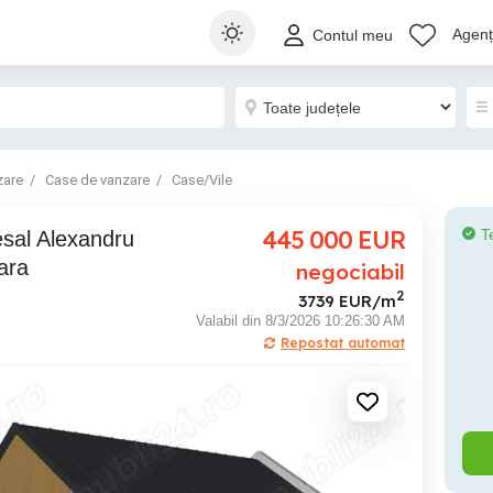
Agenți
Contul meu
zare
Case de vanzare
Case/Vile
445 000
EUR
T
ara
negociabil
2
3739 EUR/m
Valabil din 8/3/2026 10:26:30 AM
Repostat automat