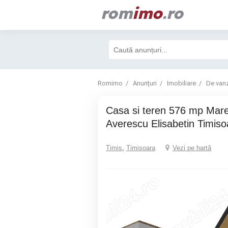
rom
imo
.ro
Romimo
Anunțuri
Imobiliare
De van
Casa si teren 576 mp Maresal Alexandru
Averescu Elisabetin Timiso
Timis
,
Timisoara
Vezi pe hartă