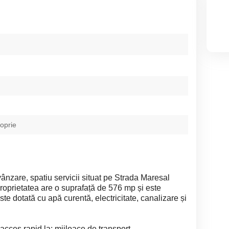
roprie
vânzare, spatiu servicii situat pe Strada Maresal
oprietatea are o suprafață de 576 mp și este
este dotată cu apă curentă, electricitate, canalizare și
cces rapid la: mijloace de transport ,