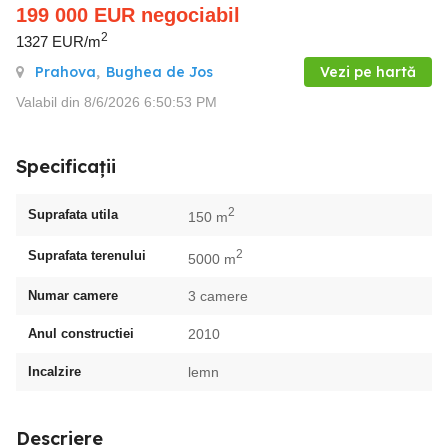
199 000
EUR
negociabil
2
1327 EUR/m
Prahova
,
Bughea de Jos
Vezi pe hartă
Valabil din 8/6/2026 6:50:53 PM
Specificații
2
Suprafata utila
150 m
2
Suprafata terenului
5000 m
Numar camere
3 camere
Anul constructiei
2010
Incalzire
lemn
Descriere