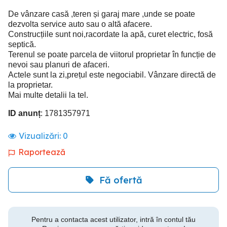
De vânzare casă ,teren și garaj mare ,unde se poate
dezvolta service auto sau o altă afacere.
Construcțiile sunt noi,racordate la apă, curet electric, fosă
septică.
Terenul se poate parcela de viitorul proprietar în funcție de
nevoi sau planuri de afaceri.
Actele sunt la zi,prețul este negociabil. Vânzare directă de
la proprietar.
Mai multe detalii la tel.
ID anunț
: 1781357971
Vizualizări:
0
Raportează
Fă ofertă
Pentru a contacta acest utilizator, intră în contul tău