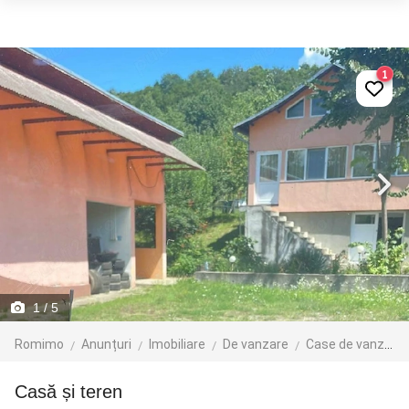
1
1
/ 5
Romimo
Anunțuri
Imobiliare
De vanzare
Case de vanzare
Casă și teren