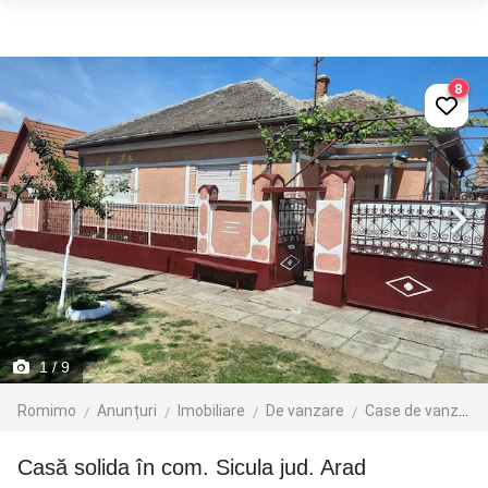
8
1
/ 9
Romimo
Anunțuri
Imobiliare
De vanzare
Case de vanzare
Casă solida în com. Sicula jud. Arad