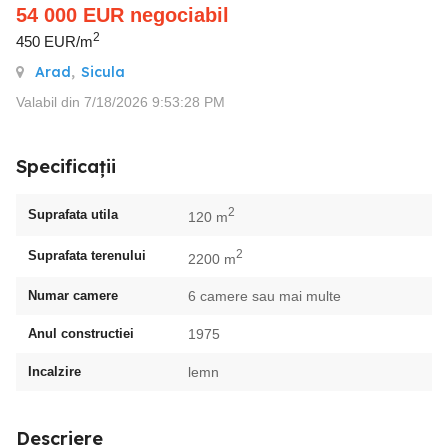
54 000
EUR
negociabil
2
450 EUR/m
Arad
,
Sicula
Valabil din 7/18/2026 9:53:28 PM
Specificații
2
Suprafata utila
120 m
2
Suprafata terenului
2200 m
Numar camere
6 camere sau mai multe
Anul constructiei
1975
Incalzire
lemn
Descriere