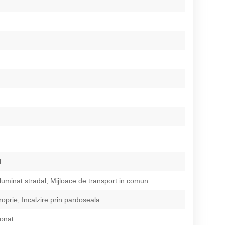
l
Iluminat stradal, Mijloace de transport in comun
roprie, Incalzire prin pardoseala
ionat