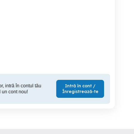
Casa individuala, 5
Duplex cu 3 camere, loc de
amere, Sanandrei, la
camere, 465mp teren, in
parcare
asfalt
Sanandrei
Sa
Sanandrei
Sanandrei
S
107,500 EUR
169,900 EUR
126
r, intră în contul tău
Intră în cont /
Înregistrează-te
 un cont nou!