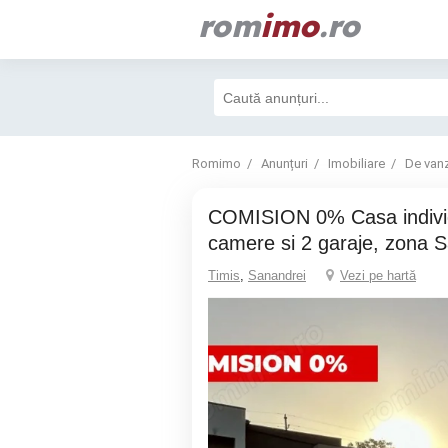
rom
imo
.ro
Romimo
Anunțuri
Imobiliare
De van
COMISION 0% Casa individuala cu 4
camere si 2 garaje, zona 
Timis
,
Sanandrei
Vezi pe hartă