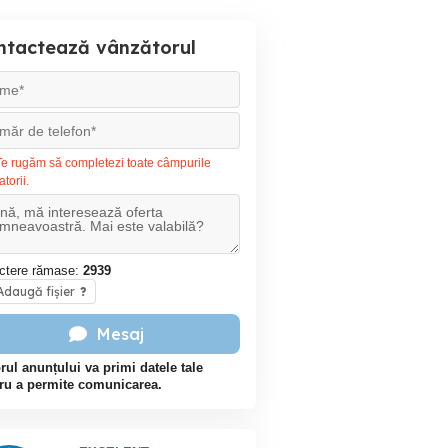
ntactează vânzătorul
e rugăm să completezi toate câmpurile
atorii.
ctere rămase:
2939
daugă fișier
?
Mesaj
rul anunțului va primi datele tale
ru a permite comunicarea.