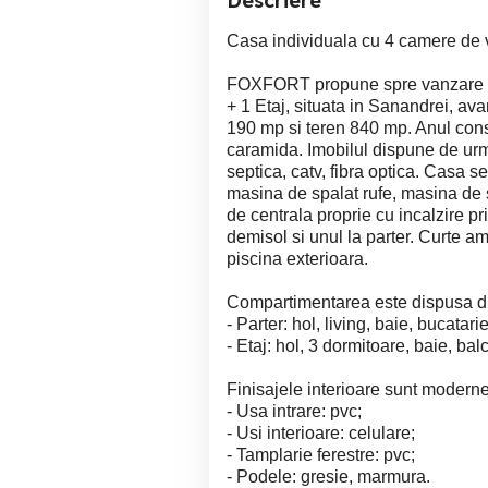
Descriere
Casa individuala cu 4 camere de v
FOXFORT propune spre vanzare cas
+ 1 Etaj, situata in Sanandrei, av
190 mp si teren 840 mp. Anul const
caramida. Imobilul dispune de urmat
septica, catv, fibra optica. Casa se
masina de spalat rufe, masina de s
de centrala proprie cu incalzire pr
demisol si unul la parter. Curte a
piscina exterioara.
Compartimentarea este dispusa 
- Parter: hol, living, baie, bucatari
- Etaj: hol, 3 dormitoare, baie, bal
Finisajele interioare sunt moderne
- Usa intrare: pvc;
- Usi interioare: celulare;
- Tamplarie ferestre: pvc;
- Podele: gresie, marmura.