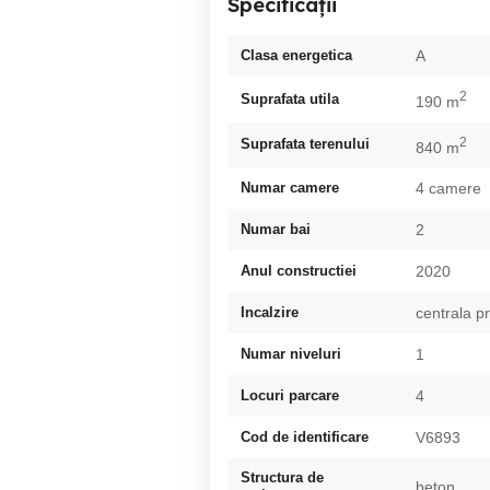
Specificații
Clasa energetica
A
2
Suprafata utila
190 m
2
Suprafata terenului
840 m
Numar camere
4 camere
Numar bai
2
Anul constructiei
2020
Incalzire
centrala p
Numar niveluri
1
Locuri parcare
4
Cod de identificare
V6893
Structura de
beton