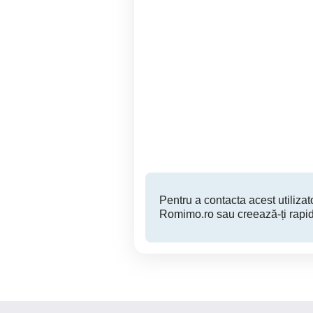
Casa Sandrei , teren 1414
MT253 Duplex la rosu, 4
mp, strada asfaltata
c
Sanandrei
189,000 EUR
Pentru a contacta acest utilizato
Romimo.ro sau creează-ți rapid