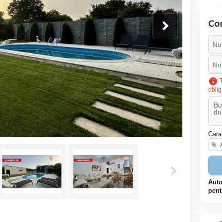
Co
T
oblig
Cara
A
Auto
pent