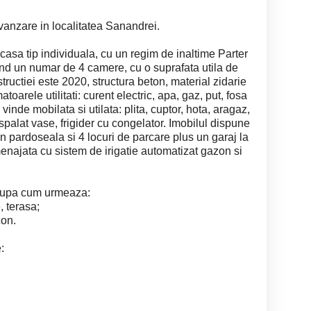
anzare in localitatea Sanandrei.
a tip individuala, cu un regim de inaltime Parter
and un numar de 4 camere, cu o suprafata utila de
ructiei este 2020, structura beton, material zidarie
oarele utilitati: curent electric, apa, gaz, put, fosa
 vinde mobilata si utilata: plita, cuptor, hota, aragaz,
palat vase, frigider cu congelator. Imobilul dispune
in pardoseala si 4 locuri de parcare plus un garaj la
menajata cu sistem de irigatie automatizat gazon si
dupa cum urmeaza:
e, terasa;
con.
: