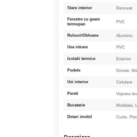
Stare interior
Renovat
Ferestre cu geam
PVC
termopan
Rulouri/Obloane
Aluminiu
Usa intrare
PVC
Izolatii termice
Exterior
Podele
Gresie, M
Usi interior
Celulare
Pereti
Vopsea lav
Bucatarie
Mobilata, U
Dotari imobil
Curte, Pis