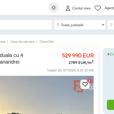
Agenți
Contul meu
zare
Case de vanzare
Case/Vile
529 990
EUR
On
Sanandrei
2
2789 EUR/m
Valabil din 8/7/2026 9:26:10 AM
2