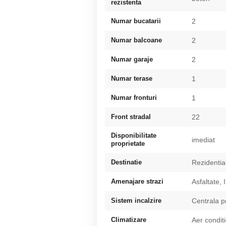
rezistenta
Numar bucatarii
2
Numar balcoane
2
Numar garaje
2
Numar terase
1
Numar fronturi
1
Front stradal
22
Disponibilitate
imediat
proprietate
Destinatie
Rezidentia
Amenajare strazi
Asfaltate, 
Sistem incalzire
Centrala p
Climatizare
Aer condit