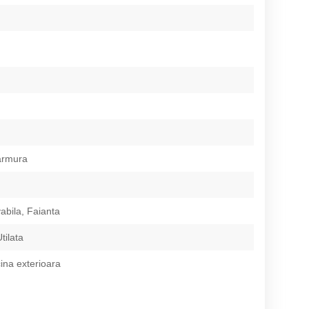
armura
abila, Faianta
tilata
cina exterioara