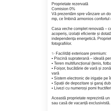
Proprietate rezervată
Comision 0%
Vă prezentăm spre vânzare un do
mp, ce îmbină armonios confortul 
Casa veche complet renovată – con
acoperiș, izolații eficiente și dot
independența energetică. Proprieta
fotografiilor.
✨ Facilități exterioare premium:
• Piscină supraterană – ideală pen
• Teren multifuncțional (tenis, fotb
• Foișor, bucătărie de vară și zonă
vară
• Sistem electronic de irigație pe 
• Spații de depozitare și garaj dub
• Livezi cu numeroși pomi fructifer
Această proprietate reprezintă un r
sau casă de vacanță exclusivistă.