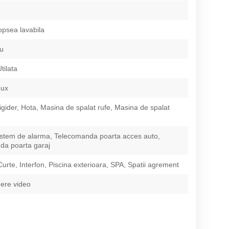
opsea lavabila
iu
tilata
Lux
igider, Hota, Masina de spalat rufe, Masina de spalat
istem de alarma, Telecomanda poarta acces auto,
da poarta garaj
Curte, Interfon, Piscina exterioara, SPA, Spatii agrement
ere video