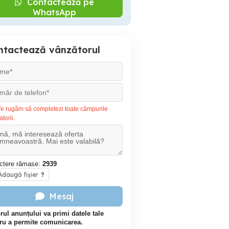
Contactează pe
WhatsApp
ntactează vânzătorul
e rugăm să completezi toate câmpurile
atorii.
ctere rămase:
2939
daugă fișier
?
Mesaj
rul anunțului va primi datele tale
ru a permite comunicarea.