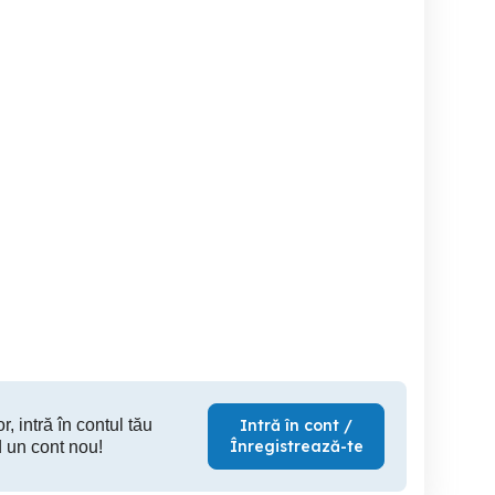
 4
Casă în Secusigiu cu teren
Casa
ere, în Secusigiu, Arad
1459 mp, fs.20 ml, 4
camere +anexe
Secusigiu
Secusigiu
S
250,000 EUR
37,000 EUR
40,
r, intră în contul tău
Intră în cont /
Înregistrează-te
 un cont nou!