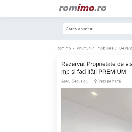
rom
imo
.ro
Romimo
Anunțuri
Imobiliare
De van
Rezervat Proprietate de vis cu teren 2880
mp și facilități PREMIUM
Arad
,
Secusigiu
Vezi pe hartă