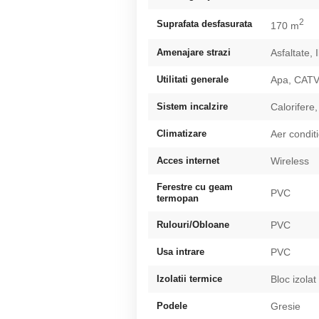
2
Suprafata desfasurata
170 m
Amenajare strazi
Asfaltate, 
Utilitati generale
Apa, CATV,
Sistem incalzire
Calorifere,
Climatizare
Aer condit
Acces internet
Wireless
Ferestre cu geam
PVC
termopan
Rulouri/Obloane
PVC
Usa intrare
PVC
Izolatii termice
Bloc izolat
Podele
Gresie