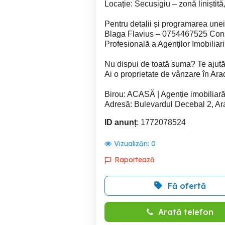
Locație: Secusigiu – zonă liniștită
Pentru detalii și programarea unei 
Blaga Flavius – 0754467525 Consu
Profesională a Agenților Imobilia
Nu dispui de toată suma? Te ajutăm 
Ai o proprietate de vânzare în Arad
Birou: ACASĂ | Agenție imobiliar
Adresă: Bulevardul Decebal 2, A
ID anunț
: 1772078524
Vizualizări:
0
Raportează
Fă ofertă
Arată telefon