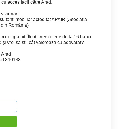
, cu acces facil către Arad.
vizionări:
ltant imobiliar acreditat APAIR (Asociația
ri din România)
noi gratuit! Îți obținem oferte de la 16 bănci.
 și vrei să știi cât valorează cu adevărat?
ă Arad
rad 310133