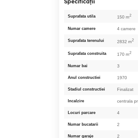
Specificații
2
Suprafata utila
150 m
Numar camere
4 camere
2
Suprafata terenului
2832 m
2
Suprafata construita
170 m
Numar bai
3
Anul constructiei
1970
Stadiul constructiei
Finalizat
Incalzire
centrala p
Locuri parcare
4
Numar bucatarii
2
Numar garaje
2