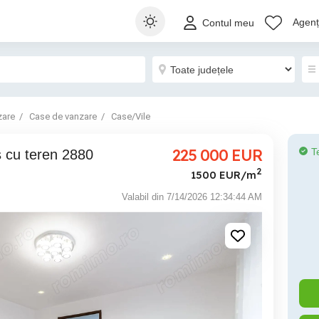
Agenți
Contul meu
zare
Case de vanzare
Case/Vile
225 000
EUR
T
2
1500 EUR/m
Valabil din 7/14/2026 12:34:44 AM