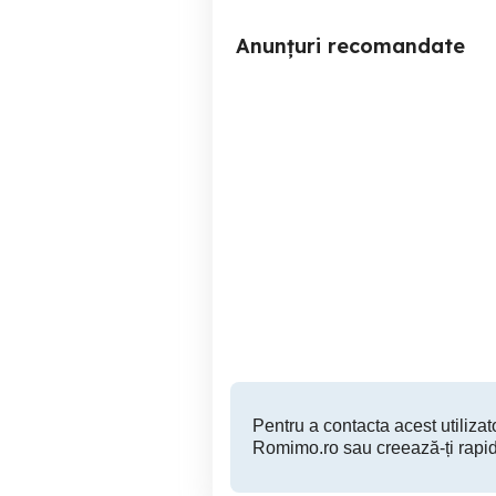
Anunțuri recomandate
Casa de vânzare :Sat Satu
Casă exclusivistă cu
Mare, comuna Secusigiu
cam
jud Arad
Secusigiu
32,000 EUR
Pentru a contacta acest utilizato
Romimo.ro sau creează-ți rapid