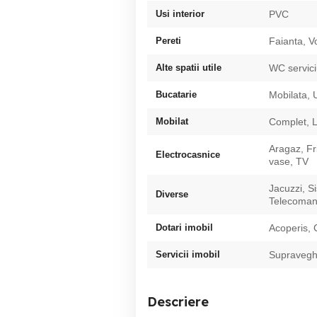
Usi interior
PVC
Pereti
Faianta, V
Alte spatii utile
WC servic
Bucatarie
Mobilata, U
Mobilat
Complet, 
Aragaz, Fr
Electrocasnice
vase, TV
Jacuzzi, S
Diverse
Telecoman
Dotari imobil
Acoperis, 
Servicii imobil
Supravegh
Descriere