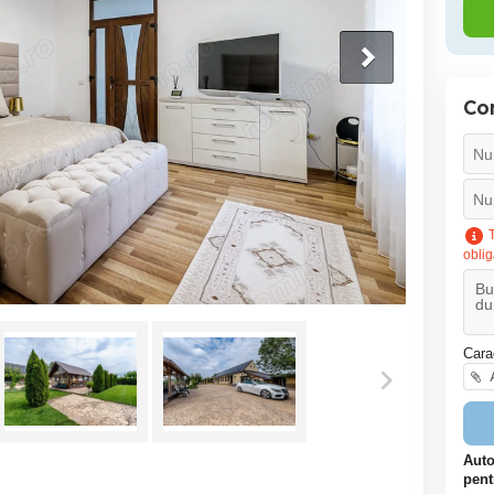
Co
T
oblig
Cara
A
Auto
pent