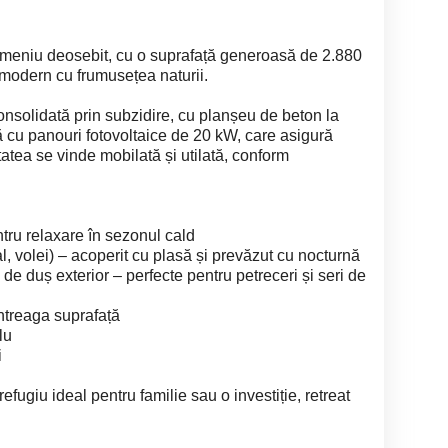
meniu deosebit, cu o suprafață generoasă de 2.880
modern cu frumusețea naturii.
solidată prin subzidire, cu planșeu de beton la
ată cu panouri fotovoltaice de 20 kW, care asigură
tea se vinde mobilată și utilată, conform
tru relaxare în sezonul cald
al, volei) – acoperit cu plasă și prevăzut cu nocturnă
 de duș exterior – perfecte pentru petreceri și seri de
întreaga suprafață
lu
i
efugiu ideal pentru familie sau o investiție, retreat