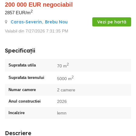
200 000
EUR
negociabil
2
2857 EUR/m
Caras-Severin
,
Brebu Nou
Vezi pe hartă
Valabil din 7/27/2026 7:31:35 PM
Specificații
2
Suprafata utila
70 m
2
Suprafata terenului
5000 m
Numar camere
2 camere
Anul constructiei
2026
Incalzire
lemn
Descriere