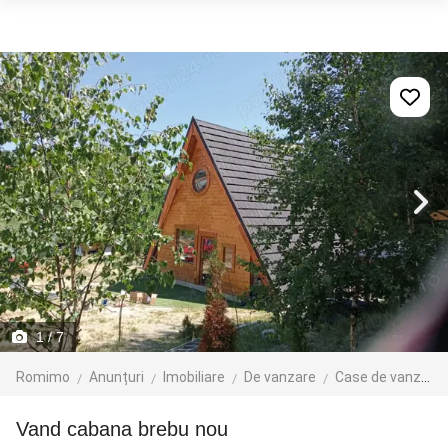
1
/ 7
Romimo
Anunțuri
Imobiliare
De vanzare
Case de vanzare
vand cabana brebu nou